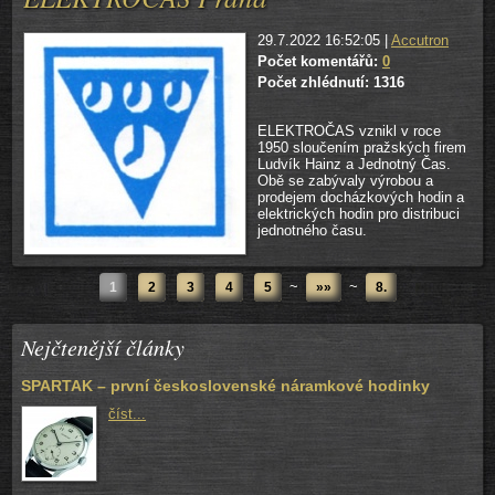
29.7.2022 16:52:05 |
Accutron
Počet komentářů:
0
Počet zhlédnutí: 1316
ELEKTROČAS vznikl v roce
1950 sloučením pražských firem
Ludvík Hainz a Jednotný Čas.
Obě se zabývaly výrobou a
prodejem docházkových hodin a
elektrických hodin pro distribuci
jednotného času.
~
~
1
2
3
4
5
»»
8.
Nejčtenější články
SPARTAK – první československé náramkové hodinky
číst...