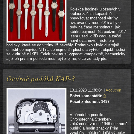
Kolekce hodinek uložených v
krabici začala kapacitně
převyšovat možnosti vitríny
avizované v roce 2015 a bylo
tedy na čase rozhodnout, jak
sbírku pojmout. Na podzim 2017
jsem usedl k 3D cadu a začal
navrhovat nové místo pro
hodinky, které se do vitríny již nevešly. Podmínkou bylo důstojně
umístit co nejvíce NH na co nejmenší plochu a vytvořit objekt hodící
se k vitríně z IKEI. Celek pak musí vypadat kompaktně, harmonicky
a již při prvním pohledu musí být zřejmé, o co že tady jde.
Otvírač padáků KAP-3
13.1.2023 11:38:04 |
Accutron
Počet komentářů:
0
Počet zhlédnutí: 1497
V národním podniku
Chronotechna Šternberk
založeném v roce 1946 se kromě
budíků a hodin značky Prim
vyráběly i některé další výrobky,