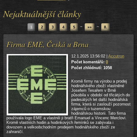
Nejaktuálnější články
~
~
1
2
3
4
5
»»
8.
Firma EME, Česká u Brna
12.1.2025 13:56:02 |
Accutron
Počet komentářů:
0
Počet zhlédnutí: 1058
Kromě firmy na výrobu a prodej
hodinářského zboží vlastněné
Josefem Tesařem v Brně
působila v období od třicátých do
padesátých let další hodinářská
firma, která si zaslouží pozornost
zájemců o tuzemskou
hodinářskou historii. Tato firma
používala logo EME a vlastnili ji bratři Emanuel a Vincenc Merclovi.
Kromě vlastních hodin a hodinkových řemínků se zabývala i
dovozem a velkoobchodním prodejem hodinářského zboží ze
zahraničí.