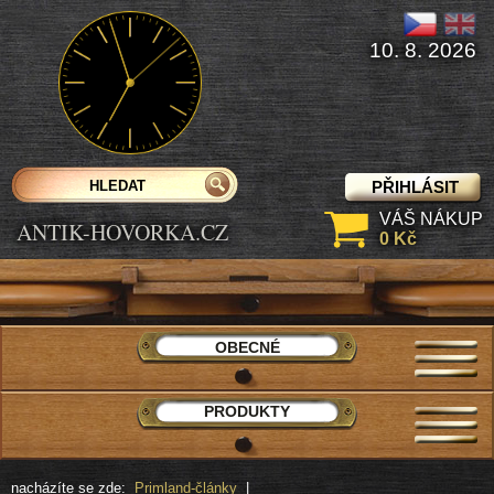
10. 8. 2026
PŘIHLÁSIT
VÁŠ NÁKUP
ANTIK-HOVORKA.CZ
0 Kč
OBECNÉ
PRODUKTY
nacházíte se zde:
Primland-články
|