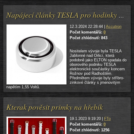
Napájecí články TESLA pro hodinky Prim Quartz
12.3.2024 22:28:44 |
Accutron
Počet komentářů:
0
Počet zhlédnutí: 843
Nositelem vývoje byla TESLA
Jablonné nad Orlicí, která
podobně jako ELTON spadala do
oborového podniku TESLA
elektronické součástky koncern
Rožnov pod Radhoštěm.
Předmětem vývoje byly stříbro-
zinkové články s jmenovitým
napětím 1,55 Voltů.
Kterak pověsit primky na hřebík
19.1.2023 9:19:20 |
FTo
Počet komentářů:
0
Počet zhlédnutí: 1256