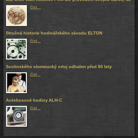
číst...
Stručná historie hodinářského závodu ELTON
číst...
Svolinského olomoucký orloj odhalen před 60 lety
číst...
Autobusové hodiny ALH-C
číst...