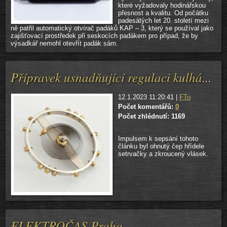
které vyžadovaly hodinářskou
přesnost a kvalitu. Od počátku
padesátých let 20. století mezi
ně patřil automatický otvírač padáků KAP – 3, který se používal jako
zajišťovací prostředek při seskocích padákem pro případ, že by
výsadkář nemohl otevřít padák sám.
Přípravek usnadňující regulaci kulhání setrvačky
12.1.2023 11:20:41 |
FTo
Počet komentářů:
0
Počet zhlédnutí: 1169
Impulsem k sepsání tohoto
článku byl ohnutý čep hřídele
setrvačky a zkroucený vlásek.
ELEKTROČAS Praha