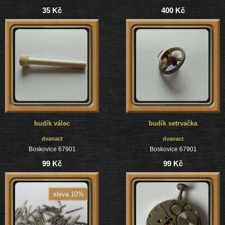
35 Kč
400 Kč
budík válec
budík setrvačka
dvanact
dvanact
Boskovice 67901
Boskovice 67901
99 Kč
99 Kč
sleva 10%