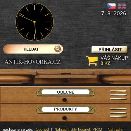
7. 8. 2026
PŘIHLÁSIT
VÁŠ NÁKUP
ANTIK-HOVORKA.CZ
0 Kč
OBECNÉ
PRODUKTY
nacházíte se zde:
Obchod
|
Náhradní díly hodinek PRIM
|
Náhradní