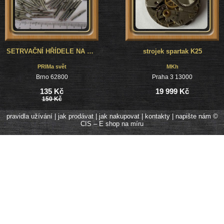
SETRVAČNÍ HŘÍDELE NA BUDÍKY PRIM - B60, B70, B90 - MIX
strojek spartak K25
PRIMa svět
MKh
Brno 62800
Praha 3 13000
135 Kč
19 999 Kč
150 Kč
pravidla užívání
|
jak prodávat
|
jak nakupovat
|
kontakty
|
napište nám
©
CIS – E shop na míru