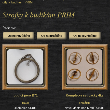
díly k budíkům PRIM
|
Strojky k budíkům PRIM
Řadit dle:
budící pero B71
Kompletky setrvačky 4ks
HoJil
primák11
Jilemnice 51401
Nové Město nad Metují 54901