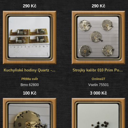
290 Kč
290 Kč
Kuchyňské hodiny Quartz - nepoužité quartz bloky - 2 kusy
Strojky kalibr 010 Prim Postpartak
PRIMa svět
Online27
Brno 62800
Vsetín 75501
100 Kč
3 000 Kč