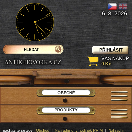
6. 8. 2026
PŘIHLÁSIT
VÁŠ NÁKUP
ANTIK-HOVORKA.CZ
0 Kč
OBECNÉ
PRODUKTY
nacházíte se zde:
Obchod
|
Náhradní díly hodinek PRIM
|
Náhradní