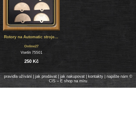
Rotory na Automatic strojek Miyota
Online27
Vsetín 75501
250 Kč
pravidla užívání
|
jak prodávat
|
jak nakupovat
|
kontakty
|
napište nám
©
CIS – E shop na míru