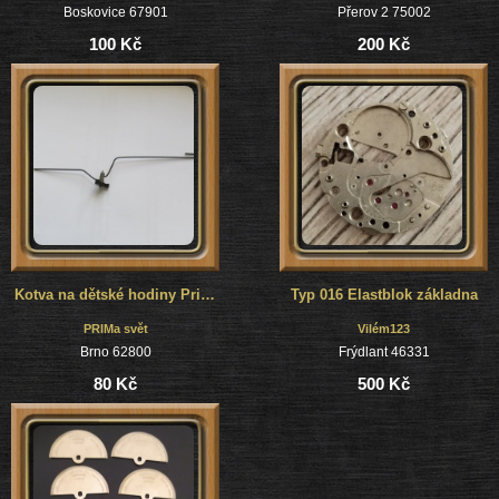
Boskovice 67901
Přerov 2 75002
100 Kč
200 Kč
Kotva na dětské hodiny Prim - SOVIČKA - nová
Typ 016 Elastblok základna
PRIMa svět
Vilém123
Brno 62800
Frýdlant 46331
80 Kč
500 Kč