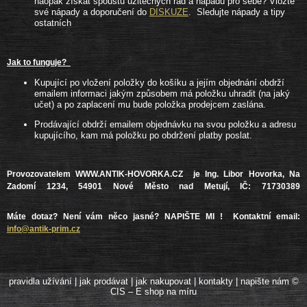
naopak získat spoustu užitečných rad a nápadů pro sebe? Vložte
své nápady a doporučení do
DISKUZE
. Sledujte nápady a tipy
ostatních
Jak to funguje?
Kupující po vložení položky do košíku a jejím objednání obdrží
emailem informaci jakým způsobem má položku uhradit (na jaký
učet) a po zaplacení mu bude položka prodejcem zaslána.
Prodávající obdrží emailem objednávku na svou položku a adresu
kupujícího, kam má položku po obdržení platby poslat.
Provozovatelem WWW.ANTIK-HOVORKA.CZ je Ing. Libor Hovorka, Na
Zadomí 1234, 54901 Nové Město nad Metují, IČ: 71730389
Máte dotaz? Není vám něco jasné? NAPIŠTE MI !
Kontaktní email:
info@antik-prim.cz
pravidla užívání
|
jak prodávat
|
jak nakupovat
|
kontakty
|
napište nám
©
CIS – E shop na míru