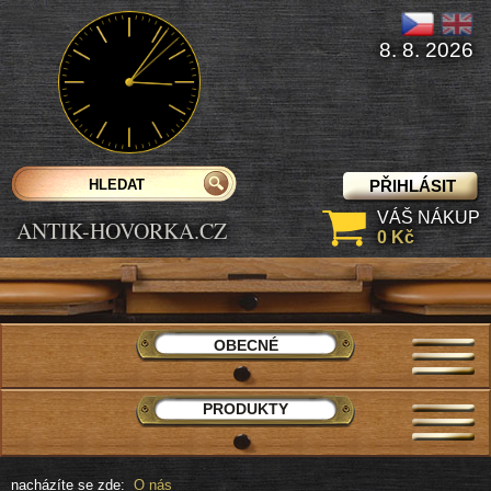
8. 8. 2026
PŘIHLÁSIT
VÁŠ NÁKUP
ANTIK-HOVORKA.CZ
0 Kč
OBECNÉ
PRODUKTY
nacházíte se zde:
O nás