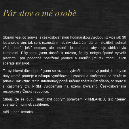
Pár slov o mé osobě
Sbírám vše, co souvisí s československou hodinářskou výrobou již více jak 30
let a proto vím, jak se s rozrůstáním sbírky stává čím dál tím složitější sehnat
věci, které ještě nemám, ale nutně je potřebuji, aby moje sbírka byla
kompletní. Díky tomu jsem dospěl k názoru, že by nebylo špatné vytvořit
platformu pro podobně postižené jedince a ulehčit jim tak trochu jejich
sběratelský život.
To byl hlavní důvod, proč jsem se rozhodl vytvořit internetový portál, kde by se
daly kromě prodeje a nákupu vyměňovat i znalosti a zkušenosti se sbíráním
primek. Tak vznikl tento internetový portál určený sběratelům všeho, co souvisí
s časoměry zn. PRIM vyrobenými na území bývalého Československa
respektive v České republice.
Slibuji, že se budu snažit být dobrým správcem PRIMLANDU, této "země"
sběratelům primek zaslíbené.
Váš Libor Hovorka