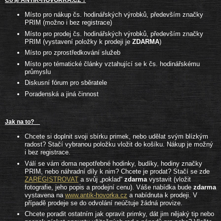
Co je ANTIK-HOVORKA.CZ ?
Místo pro nákup čs. hodinářských výrobků, především značky
PRIM (možno i bez registrace)
Místo pro prodej čs. hodinářských výrobků, především značky
PRIM (vystavení položky k prodeji je
ZDARMA
)
Místo pro zprostředkování služeb
Místo pro tématické články vztahující se k čs. hodinářskému
průmyslu
Diskusní fórum pro sběratele
Poradenská a jiná činnost
Jak na to?
Chcete si doplnit svoji sbírku primek, nebo udělat svým blízkým
radost? Stačí vybranou položku vložit do košíku. Nákup je možný
i bez registrace.
Válí se vám doma nepotřebné hodinky, budíky, hodiny značky
PRIM, nebo náhradní díly k nim? Chcete je prodat? Stačí se zde
ZAREGISTROVAT
a svůj „poklad“
zdarma
vystavit (vložit
fotografie, jeho popis a prodejní cenu). Váše nabídka bude
zdarma
vystavena na
www.antik-hovorka.cz
a nabídnuta k prodeji. V
případě prodeje se do odvolání neúčtuje žádná provize.
Chcete poradit ostatním jak opravit primky, dát jim nějaký tip nebo