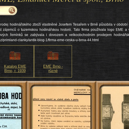
rodej hodinářského zboží vlastněné Josefem Tesařem v Brně působila v období od
st zájemců o tuzemskou hodinářskou historii. Tato firma používala logo EME a v
kových řemínků se zabývala i dovozem a velkoobchodním prodejem hodinářské
cz/primland-clanky/antik-blog-1/firma-eme-ceska-u-brna-44.html
Katalog EME
EME Brno -
Brno, r. 1939
různé