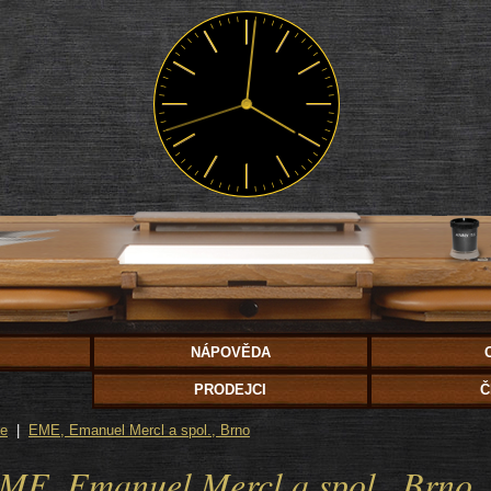
NÁPOVĚDA
PRODEJCI
Č
ie
|
EME, Emanuel Mercl a spol., Brno
EME, Emanuel Mercl a spol., Brno