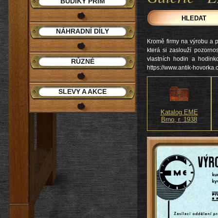
BUDÍKY PRIM
NÁHRADNÍ DÍLY
Kromě firmy na výrobu a p
která si zaslouží pozorno
vlastních hodin a hodin
RŮZNÉ
https://www.antik-hovorka.
SLEVY A AKCE
Katalog EME
Brno, r. 1938