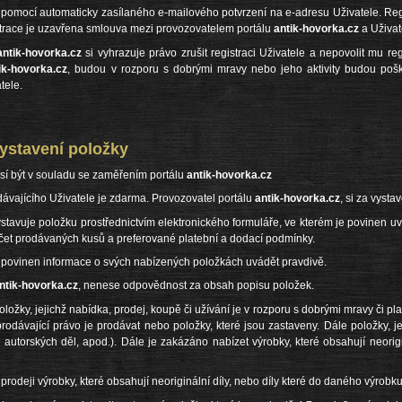
 pomocí automaticky zasílaného e-mailového potvrzení na e-adresu Uživatele. Regis
strace je uzavřena smlouva mezi provozovatelem portálu
antik-hovorka.cz
a Uživat
antik-hovorka.cz
si vyhrazuje právo zrušit registraci Uživatele a nepovolit mu reg
ik-hovorka.cz
, budou v rozporu s dobrými mravy nebo jeho aktivity budou po
tele.
stavení položky
sí být v souladu se zaměřením portálu
antik-hovorka.cz
dávajícího Uživatele je zdarma. Provozovatel portálu
antik-hovorka.cz
, si za vysta
ystavuje položku prostřednictvím elektronického formuláře, ve kterém je povinen uvé
očet prodávaných kusů a preferované platební a dodací podmínky.
je povinen informace o svých nabízených položkách uvádět pravdivě.
ntik-hovorka.cz
, nenese odpovědnost za obsah popisu položek.
oložky, jejichž nabídka, prodej, koupě či užívání je v rozporu s dobrými mravy či p
rodávající právo je prodávat nebo položky, které jsou zastaveny. Dále položky, j
ie autorských děl, apod.). Dále je zakázáno nabízet výrobky, které obsahují neori
prodeji výrobky, které obsahují neoriginální díly, nebo díly které do daného výrobku