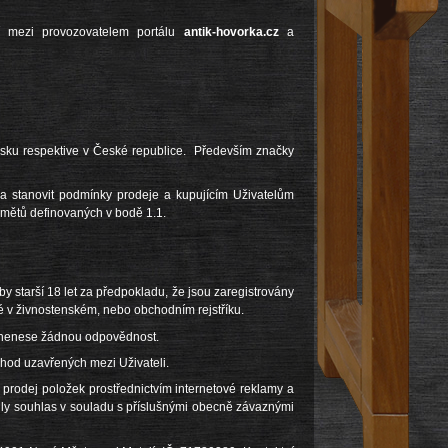
í mezi provozovatelem portálu
antik-hovorka.cz
a
ku respektive v České republice. Především značky
i a stanovit podmínky prodeje a kupujícím Uživatelům
dmětů definovaných v bodě 1.1.
by starší 18 let za předpokladu, že jsou zaregistrovány
 v živnostenském, nebo obchodním rejstříku.
o nenese žádnou odpovědnost.
hod uzavřených mezi Uživateli.
prodej položek prostřednictvím internetové reklamy a
ily souhlas v souladu s příslušnými obecně závaznými