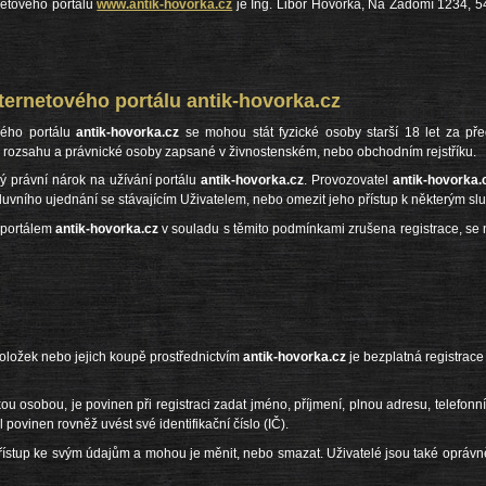
netového portálu
www.antik-hovorka.cz
je Ing. Libor Hovorka, Na Zadomí 1234, 5
ernetového portálu antik-hovorka.cz
vého portálu
antik-hovorka.cz
se mohou stát fyzické osoby starší 18 let za pře
rozsahu a právnické osoby zapsané v živnostenském, nebo obchodním rejstříku.
ý právní nárok na užívání portálu
antik-hovorka.cz
. Provozovatel
antik-hovorka.
uvního ujednání se stávajícím Uživatelem, nebo omezit jeho přístup k některým sl
a portálem
antik-hovorka.cz
v souladu s těmito podmínkami zrušena registrace, se n
oložek nebo jejich koupě prostřednictvím
antik-hovorka.cz
je bezplatná registrace
ickou osobou, je povinen při registraci zadat jméno, příjmení, plnou adresu, telefonn
 povinen rovněž uvést své identifikační číslo (IČ).
 přístup ke svým údajům a mohou je měnit, nebo smazat. Uživatelé jsou také oprávn