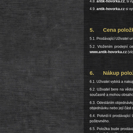
4.8.
antik-hovorka.cz
, si 
4.9.
antik-hovorka.cz
si vy
5. Cena polož
5.1. Prodávající Uživatel 
5.2. Vložením prodejní c
www.antik-hovorka.cz
(ví
6. Nákup polo
6.1. Uživatel vybírá a naku
6.2. Uživatel bere na vě
současně a mohou obsahova
6.3. Odesláním objednávky
objednávku nebo její část 
6.4. Potvrdí-li prodávají
poštovného.
6.5. Položka bude prodáva