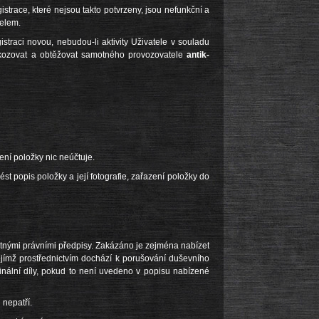
trace, které nejsou takto potvrzeny, jsou nefunkční a
elem.
istraci novou, nebudou-li aktivity Uživatele v souladu
škozovat a obtěžovat samotného provozovatele
antik-
vení položky nic neúčtuje.
st popis položky a její fotografie, zařazení položky do
latnými právními předpisy. Zakázáno je zejména nabízet
ejímž prostřednictvím dochází k porušování duševního
ginální díly, pokud to není uvedeno v popisu nabízené
 nepatří.