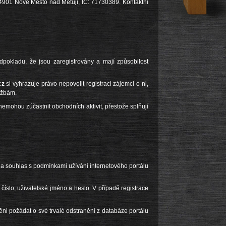
4901 Nové Město nad Metují, IČ: 71730389. Kontaktní
dpokladu, že jsou zaregistrovány a mají způsobilost
cz
si vyhrazuje právo nepovolit registraci zájemci o ni,
užbám.
emohou zúčastnit obchodních aktivit, přestože splňují
 a souhlas s podmínkami užívání internetového portálu
í číslo, uživatelské jméno a heslo. V případě registrace
ěni požádat o své trvalé odstranění z databáze portálu