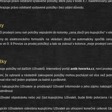
vyhrazuje právo odstranit vystavené položky, které jsou v bodě 4.7. nadefinovány j
hrazuje právo odstranit vystavené položky i bez udání důvodu.
ky
určí prodejní cenu své položky vepsáním do kolonky „cena zboží pro kupujícího“ v el
eny do elektronického formuláře na vkládání zboží se automaticky spočítá cena
ce ve čl. 8 Provize za prodej položky) a tato se zobrazí v kolonce „moje prodejní cen
žky
puje položky od dalších Uživatelů. Internetový portál
antik-hovorka.cz
, není prode
domí, že vybrané a následně zakoupené položky mohou pocházet od více než jedn
t více než jeden poplatek za balné a poštovné.
 nakupujícího Uživatele je prodávající Uživatel informován o jeho zájmu nakoupit
odmítnout.
cí Uživatel objednávku nebo její část kupujícímu Uživateli, bude tímto potvrzena
jícím Uživatelem odeslána kupujícímu Uživateli po uhrazení konečné celkové čá