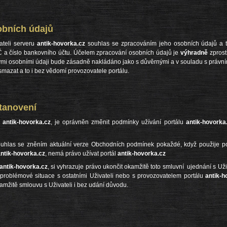
bních údajů
ateli serveru
antik-hovorka.cz
souhlas se zpracováním jeho osobních údajů a to 
Č a číslo bankovního účtu. Účelem zpracování osobních údajů je
výhradně
zprost
erými osobními údaji bude zásadně nakládáno jako s důvěrnými a v souladu s právn
smazat a to i bez vědomí provozovatele portálu.
 ustanovení
u
antik-hovorka.cz
, je oprávněn změnit podmínky užívání portálu
antik-hovorka
 souhlas se zněním aktuální verze Obchodních podmínek pokaždé, když použije p
ntik-hovorka.cz
, nemá právo užívat portál
antik-hovorka.cz
antik-hovorka.cz
, si vyhrazuje právo ukončit okamžitě toto smluvní ujednání s Uži
it problémové situace s ostatními Uživateli nebo s provozovatelem portálu
antik-h
vo ukončit okamžitě smlouvu s Uživateli