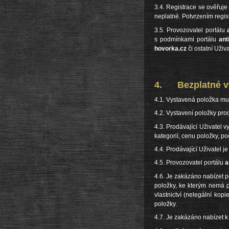
3.4. Registrace se ověřuje
neplatné. Potvrzením regi
3.5. Provozovatel portálu
s podmínkami portálu
ant
hovorka.cz
či ostatní Uživa
4. Bezplatné vy
4.1. Vystavená položka mu
4.2. Vystavení položky pro
4.3. Prodávající Uživatel v
kategorií, cenu položky, p
4.4. Prodávající Uživatel 
4.5. Provozovatel portálu
a
4.6. Je zakázáno nabízet p
položky, ke kterým nemá p
vlastnictví (nelegální kop
položky.
4.7. Je zakázáno nabízet k 