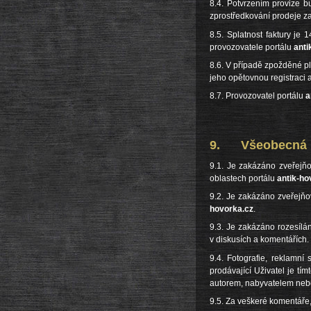
8.4. Potvrzením provize b
zprostředkování prodeje z
8.5. Splatnost faktury je
provozovatele portálu
anti
8.6. V případě zpožděné pl
jeho opětovnou registraci a
8.7. Provozovatel portálu
a
9. Všeobecná p
9.1. Je zakázáno zveřejňov
oblastech portálu
antik-ho
9.2. Je zakázáno zveřejňo
hovorka.cz
.
9.3. Je zakázáno rozesílá
v diskusích a komentářích.
9.4. Fotografie, reklamní
prodávající Uživatel je tím
autorem, nabyvatelem nebo
9.5. Za veškeré komentáře,