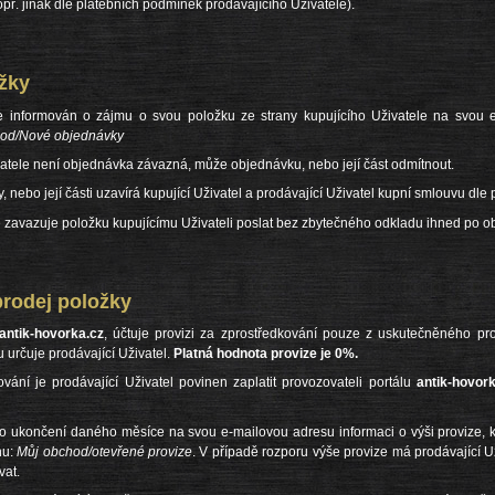
opř. jinak dle platebních podmínek prodávajícího Uživatele).
žky
 je informován o zájmu o svou položku ze strany kupujícího Uživatele na svou e
od/Nové objednávky
vatele není objednávka závazná, může objednávku, nebo její část odmítnout.
 nebo její části uzavírá kupující Uživatel a prodávající Uživatel kupní smlouvu dle
se zavazuje položku kupujícímu Uživateli poslat bez zbytečného odkladu ihned po o
rodej položky
antik-hovorka.cz
, účtuje provizi za zprostředkování pouze z uskutečněného pro
u určuje prodávající Uživatel.
Platná hodnota provize je 0%.
ování je prodávající Uživatel povinen zaplatit provozovateli portálu
antik-hovor
 po ukončení daného měsíce na svou e-mailovou adresu informaci o výši provize, k
nu:
Můj obchod/otevřené provize
. V případě rozporu výše provize má prodávající U
vat.