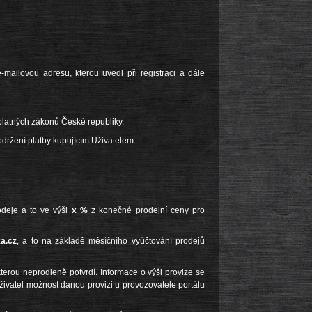
-mailovou adresu, kterou uvedl při registraci a dále
 platných zákonů České republiky.
bdržení platby kupujícím Uživatelem.
deje a to ve výši
x %
z konečné prodejní ceny pro
ka.cz
, a to na základě měsíčního vyúčtování prodejů
terou neprodleně potvrdí. Informace o výši provize se
živatel možnost danou provizi u provozovatele portálu