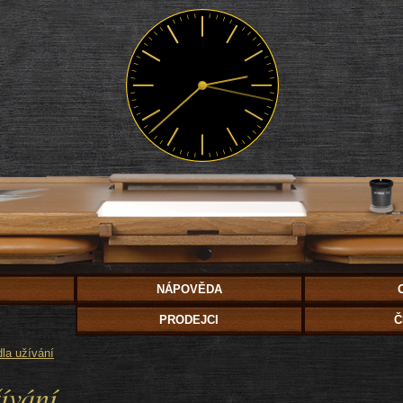
NÁPOVĚDA
PRODEJCI
Č
dla užívání
ívání