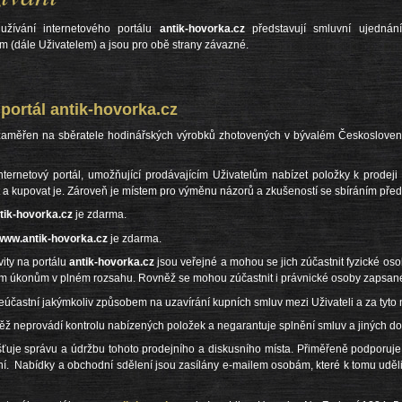
žívání internetového portálu
antik-hovorka.cz
představují smluvní ujednán
m (dále Uživatelem) a jsou pro obě strany závazné.
ortál antik-hovorka.cz
aměřen na sběratele hodinářských výrobků zhotovených v bývalém Českoslovens
nternetový portál, umožňující prodávajícím Uživatelům nabízet položky k prodej
 a kupovat je. Zároveň je místem pro výměnu názorů a zkušeností se sbíráním pře
ik-hovorka.cz
je zdarma.
www.antik-hovorka.cz
je zdarma.
vity na portálu
antik-hovorka.cz
jsou veřejné a mohou se jich zúčastnit fyzické oso
ním úkonům v plném rozsahu. Rovněž se mohou zúčastnit i právnické osoby zapsané
eúčastní jakýmkoliv způsobem na uzavírání kupních smluv mezi Uživateli a za tyt
ěž neprovádí kontrolu nabízených položek a negarantuje splnění smluv a jiných do
šťuje správu a údržbu tohoto prodejního a diskusního místa. Přiměřeně podporuje 
ní. Nabídky a obchodní sdělení jsou zasílány e-mailem osobám, které k tomu uděl