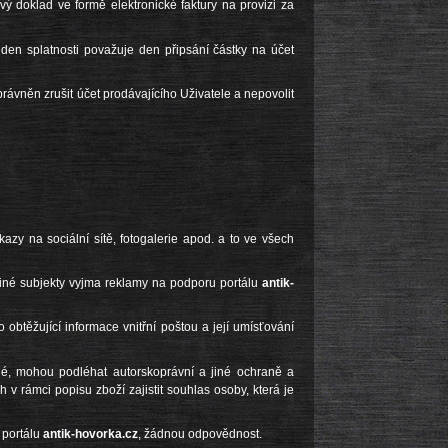
ý doklad ve formě elektronické faktury na provizi za
 den splatnosti považuje den připsání částky na účet
právněn zrušit účet prodávajícího Uživatele a nepovolit
azy na sociální sítě, fotogalerie apod. a to ve všech
 jiné subjekty vyjma reklamy na podporu portálu
antik-
btěžující informace vnitřní poštou a její umísťování
upné, mohou podléhat autorskoprávní a jiné ochraně a
h v rámci popisu zboží zajistit souhlas osoby, která je
 portálu
antik-hovorka.cz
, žádnou odpovědnost.