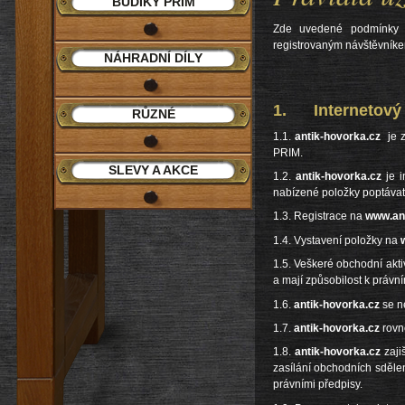
BUDÍKY PRIM
Zde uvedené podmínky u
registrovaným návštěvníke
NÁHRADNÍ DÍLY
1. Internetový p
RŮZNÉ
1.1.
antik-hovorka.cz
je z
PRIM.
SLEVY A AKCE
1.2.
antik-hovorka.cz
je i
nabízené položky poptávat
1.3. Registrace na
www.ant
1.4. Vystavení položky na
1.5. Veškeré obchodní akti
a mají způsobilost k práv
1.6.
antik-hovorka.cz
se n
1.7.
antik-hovorka.cz
rovn
1.8.
antik-hovorka.cz
zaji
zasílání obchodních sděle
právními předpisy.