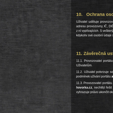
10. Ochrana oso
Uživatel uděluje provozov
adresu provozovny, IČ, DI
z ní vyplívajících. S vešk
kdykoliv své osobní údaje 
11. Závěrečná
11.1. Provozovatel portál
Uživatelům.
11.2. Uživatel potvrzuje
podmínek užívání portálu
a
11.3. Provozovatel portálu
hovorka.cz
, nechtějí řeš
vyhrazuje prá