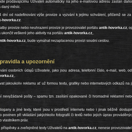
ude prodávajícímu Uživateli automaticky na jeho e-mailovou adresu zaslán daňov
a daný měsíc.
 14 dní od nadefinováni výše provize a vyzvání k jejímu schválení, přičemž se za
k-hovorka.cz
.
atby provize nebo neuhrazení provize je provozovatel portálu
antik-hovorka.cz
, o
 ukončit veškeré jeho aktivity na portálu
antik-hovorka.cz
,.
ntik-hovorka.cz
, bude vymáhat nezaplacenou provizi soudní cestou.
ravidla a upozornění
ání osobních údajů Uživatele, jako jsou adresa, telefonní číslo, e-mail, web, odk
vorka.cz
,.
vat jakoukoliv reklamu ať už formou textu, grafiky nebo internetových odkazů na
ní nevyžádané pošty – spamu tzn. zasílání opakované či hromadné reklamní nebo o
 slogany a jiné texty, které jsou v prostředí internetu nebo i jinak běžně dost
to povinen při vkládání jakýchkoliv fotografií či textů nebo jejich úprav prováděnýc
 vlastníkem práv.
 příspěvky a zveřejněné texty Uživatelů na
antik-hovorka.cz
, nenese provozovatel