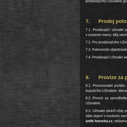
prodávajícího Uživatele (p
7. Prodej polo
7.1. Prodávající uživatel
v osobním menu:
Můj obch
7.2. Pro prodávajícího Uži
7.3. Potvrzením objednávky,
7.4. Prodávající Uživatel 
8. Provize za p
8.1. Provozovatel portálu
kupujícího Uživatele, ktero
8.2. Provizi za zprostředk
Uživatele.
8.3. Uživatel obdrží vždy
dále objeví v osobním me
antik-hovorka.cz
, reklamo