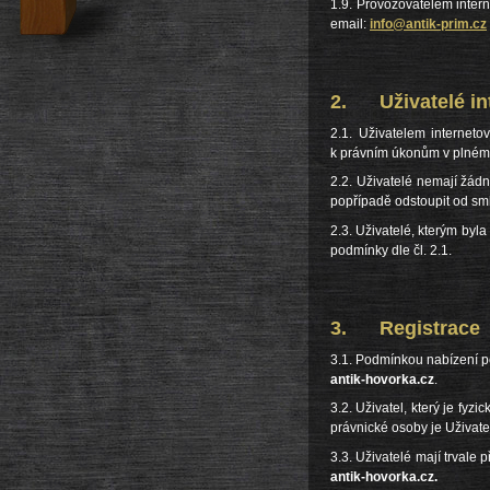
1.9. Provozovatelem inter
email:
info@antik-prim.cz
2. Uživatelé int
2.1. Uživatelem interneto
k právním úkonům v plném 
2.2. Uživatelé nemají žádn
popřípadě odstoupit od sml
2.3. Uživatelé, kterým byl
podmínky dle čl. 2.1.
3. Registrace
3.1. Podmínkou nabízení p
antik-hovorka.cz
.
3.2. Uživatel, který je fyz
právnické osoby je Uživatel
3.3. Uživatelé mají trvale
antik-hovorka.cz.