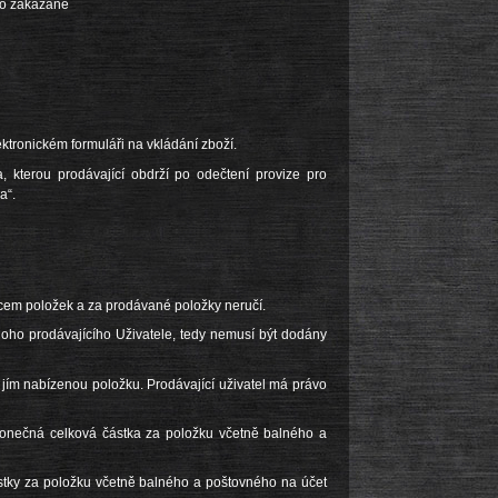
ako zakázané
ektronickém formuláři na vkládání zboží.
, kterou prodávající obdrží po odečtení provize pro
a“.
jcem položek a za prodávané položky neručí.
oho prodávajícího Uživatele, tedy nemusí být dodány
 jím nabízenou položku. Prodávající uživatel má právo
 i konečná celková částka za položku včetně balného a
stky za položku včetně balného a poštovného na účet