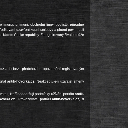
jména, příjmení, obchodní firmy, bydliště, případně
ředkování uzavření kupní smlouvy a plnění povinností
ím řádem České republiky. Zaregistrovaný živatel může
.cz
a to bez předchozího upozornění registrovaným
ortál
antik-hovorka.cz
. Neakceptuje-li uživatel změny
vateli, kteří nedodržují podmínky užívání portálu
antik-
ovorka.cz
. Provozovatel portálu
antik-hovorka.cz
, si
 i bez udání důvodu.