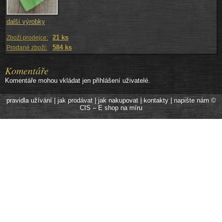
další výrobky
21 ks
Zboží prodejce:
584 ks
Prodané zboží:
Komentáře
Komentáře mohou vkládat jen přihlášení uživatelé.
pravidla užívání
|
jak prodávat
|
jak nakupovat
|
kontakty
|
napište nám
©
CIS – E shop na míru