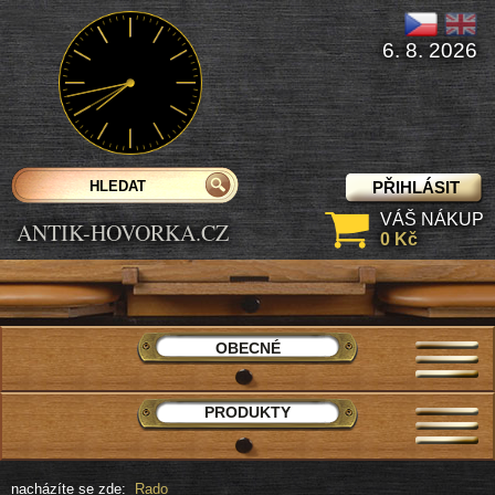
6. 8. 2026
PŘIHLÁSIT
VÁŠ NÁKUP
ANTIK-HOVORKA.CZ
0 Kč
OBECNÉ
PRODUKTY
nacházíte se zde:
Rado