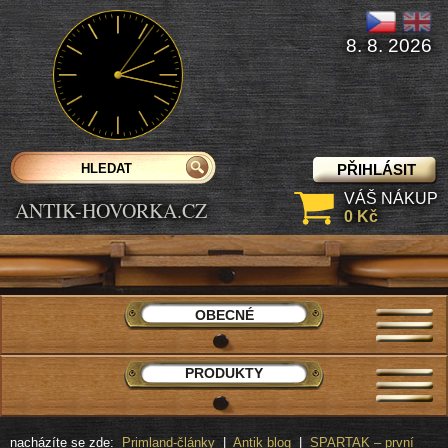
8. 8. 2026
PŘIHLÁSIT
VÁŠ NÁKUP
ANTIK-HOVORKA.CZ
0 Kč
OBECNÉ
PRODUKTY
nacházíte se zde:
Primland-články
|
Antik blog
|
SPARTAK – první