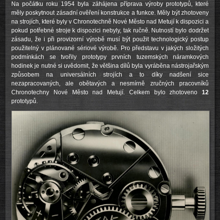
Na počátku roku 1954 byla záhájena příprava výroby prototypů, které
měly poskytnout zásadní ověření konstrukce a funkce. Měly být zhotoveny
na strojích, které byly v Chronotechně Nové Město nad Metují k dispozici a
pokud potřebné stroje k dispozici nebyly, tak ručně. Nutností bylo dodržet
zásadu, že i při provizorní výrobě musí být použit technologický postup
použitelný v plánované sériové výrobě. Pro představu v jakých složitých
podmínkách se tvořily prototypy prvních tuzemských náramkových
hodinek je nutné si uvědomit, že většina dílů byla vyráběna nástrojařským
způsobem na universálních strojích a to díky nadšení sice
nezapracovaných, ale obětavých a nesmírně zručných pracovníků
Chronotechny Nové Město nad Metují. Celkem bylo zhotoveno
12
prototypů.