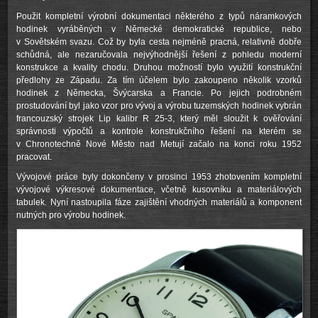
Použit kompletní výrobní dokumentaci některého z typů náramkových
hodinek vyráběných v Německé demokratické republice, nebo
v Sovětském svazu. Což by byla cesta nejméně pracná, relativně dobře
schůdná, ale nezaručovala nejvýhodnější řešení z pohledu moderní
konstrukce a kvality chodu. Druhou možností bylo využití konstrukční
předlohy ze Západu. Za tím účelem bylo zakoupeno několik vzorků
hodinek z Německa, Švýcarska a Francie. Po jejich podrobném
prostudování byl jako vzor pro vývoj a výrobu tuzemských hodinek vybrán
francouzský strojek Lip kalibr R 25-3, který měl sloužit k ověřování
správnosti výpočtů a kontrole konstrukčního řešení na kterém se
v Chronotechně Nové Město nad Metují začalo na konci roku 1952
pracovat.
Vývojové práce byly dokončeny v prosinci 1953 zhotovením kompletní
vývojové výkresové dokumentace, včetně kusovníku a materiálových
tabulek. Nyní nastoupila fáze zajištění vhodných materiálů a komponent
nutných pro výrobu hodinek.