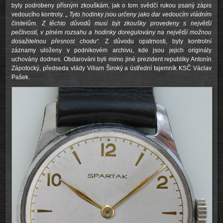
byly podrobeny přísným zkouškám, jak o tom svědčí rukou psaný zápis
vedoucího kontroly.
„ Tyto hodinky jsou určeny jako dar vedoucím vládním
činitelům. Z těchto důvodů musí být zkoušky provedeny s největší
pečlivostí, v plném rozsahu a hodinky doregulovány na největší možnou
dosažitelnou přesnost chodu“.
Z důvodu opatrnosti, byly kontrolní
záznamy uloženy v podnikovém archivu, kde jsou jejich originály
uchovány dodnes. Obdarováni byli mimo jiné prezident republiky Antonín
Zápotocký, předseda vlády Viliam Široký a ústřední tajemník KSČ Václav
Pašek.