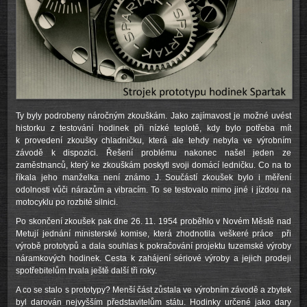
Ty byly podrobeny náročným zkouškám. Jako zajímavost je možné uvést
historku z testování hodinek při nízké teplotě, kdy bylo potřeba mít
k provedení zkoušky chladničku, která ale tehdy nebyla ve výrobním
závodě k dispozici. Řešení problému nakonec našel jeden ze
zaměstnanců, který ke zkouškám poskytl svoji domácí ledničku. Co na to
říkala jeho manželka není známo J. Součástí zkoušek bylo i měření
odolnosti vůči nárazům a vibracím. To se testovalo mimo jiné i jízdou na
motocyklu po rozbité silnici.
Po skončení zkoušek pak dne 26. 11. 1954 proběhlo v Novém Městě nad
Metují jednání ministerské komise, která zhodnotila veškeré práce při
výrobě prototypů a dala souhlas k pokračování projektu tuzemské výroby
náramkových hodinek. Cesta k zahájení sériové výroby a jejich prodeji
spotřebitelům trvala ještě další tři roky.
A co se stalo s prototypy? Menší část zůstala ve výrobním závodě a zbytek
byl darován nejvyšším představitelům státu. Hodinky určené jako dary