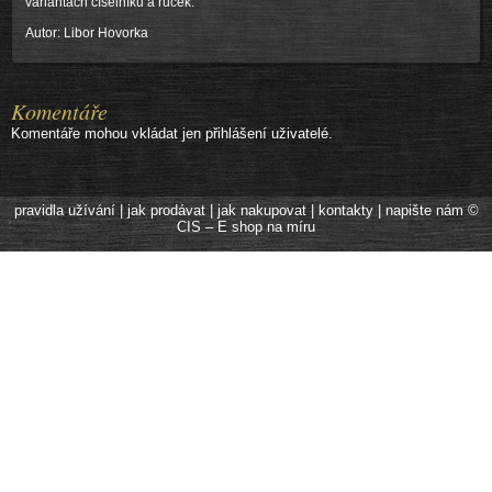
variantách číselníků a ruček.
Autor: Libor Hovorka
Komentáře
Komentáře mohou vkládat jen přihlášení uživatelé.
pravidla užívání
|
jak prodávat
|
jak nakupovat
|
kontakty
|
napište nám
©
CIS – E shop na míru