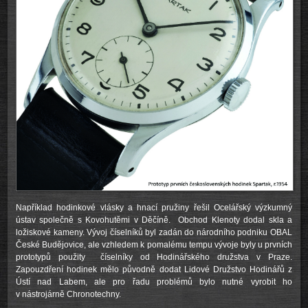
Například hodinkové vlásky a hnací pružiny řešil Ocelářský výzkumný
ústav společně s Kovohutěmi v Děčíně. Obchod Klenoty dodal skla a
ložiskové kameny. Vývoj číselníků byl zadán do národního podniku OBAL
České Budějovice, ale vzhledem k pomalému tempu vývoje byly u prvních
prototypů použity číselníky od Hodinářského družstva v Praze.
Zapouzdření hodinek mělo původně dodat Lidové Družstvo Hodinářů z
Ústí nad Labem, ale pro řadu problémů bylo nutné vyrobit ho
v nástrojárně Chronotechny.