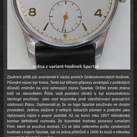
Závěrem ještě pár poznámek k názvu prvních československých hodinek.
Původní název byl Kotva. Tento byl během přípravy prototypů z politických
důvodů změněn na více vyhovující název Spartak. Držitel tohoto jména
totiž ve starověkém Římu vedl povstání otroků a byl komunistickou
ideologií používán jako vzor bojovníka proti vykořisťování pracujících
vládnoucí třídou. Zajímavostí je, že se logo Spartak používalo ve dvojím
provedení. Jednou složené z velkých tiskacích písmen a podruhé jako
stylizovaný nápis v psané podobě. Až na konci roku 1957 ministerská
komise definitivně rozhodla, že tuzemské hodinky ponesou označení
Prim, které se používá dodnes. Co se týká celkového počtu vyrobených
hodinek s logem Spartak, tak se jedná přibližně o 1600 ks kusů v několika