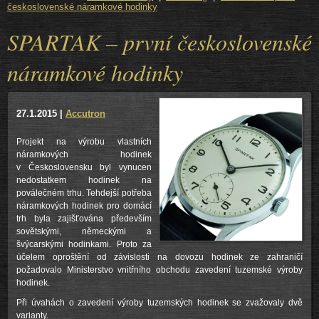
československé náramkové hodinky
SPARTAK – první československé
náramkové hodinky
27.1.2015
|
Accutron
Projekt na výrobu vlastních
náramkových hodinek
v Československu byl vynucen
nedostatkem hodinek na
poválečném trhu. Tehdejší potřeba
náramkových hodinek pro domácí
trh byla zajišťována především
sovětskými, německými a
švýcarskými hodinkami. Proto za
účelem oproštění od závislosti na dovozu hodinek ze zahraničí
požadovalo Ministerstvo vnitřního obchodu zavedení tuzemské výroby
hodinek.
Při úvahách o zavedení výroby tuzemských hodinek se zvažovaly dvě
varianty.