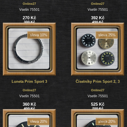
Online27
Online27
Vsetín 75501
Vsetín 75501
270 Kč
392 Kč
300 Kč
490 Kč
sleva 10%
sleva 25%
Luneta Prim Sport 3
Číselníky Prim Sport 2, 3
Online27
Online27
Vsetín 75501
Vsetín 75501
360 Kč
525 Kč
400 Kč
700 Kč
sleva 20%
sleva 20%