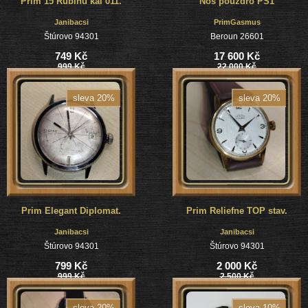
Prim 15 Rubinu kal 011.
Nos pouzdro PS1
Janibacsi
PrimGasmus
Štúrovo 94301
Beroun 26601
749 Kč
17 600 Kč
999 Kč
22 000 Kč
sleva 20%
sleva 20%
Prim Elegant Diplomat.
Prim Reliefne TOP stav.
Janibacsi
Janibacsi
Štúrovo 94301
Štúrovo 94301
799 Kč
2 000 Kč
999 Kč
2 500 Kč
sleva 20%
sleva 10%