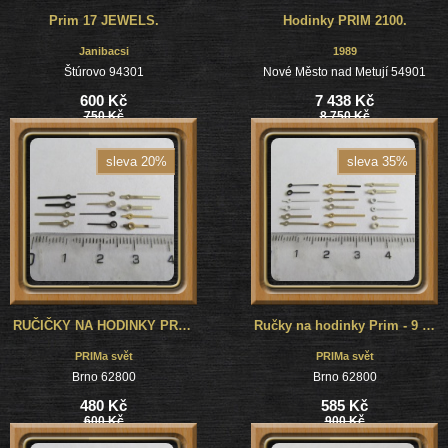
Prim 17 JEWELS.
Hodinky PRIM 2100.
Janibacsi
1989
Štúrovo 94301
Nové Město nad Metují 54901
600 Kč
7 438 Kč
750 Kč
8 750 Kč
sleva 20%
sleva 35%
RUČIČKY NA HODINKY PRIM - 6 PÁRŮ
Ručky na hodinky Prim - 9 párů
PRIMa svět
PRIMa svět
Brno 62800
Brno 62800
480 Kč
585 Kč
600 Kč
900 Kč