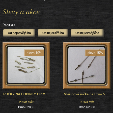
Slevy a akce
Řadit dle:
sleva 10%
sleva 15%
RUČKY NA HODINKY PRIM SPORT 1 - mix
Vteřinová ručka na Prim Sport 1 ????
PRIMa svět
PRIMa svět
Brno 62800
Brno 62800