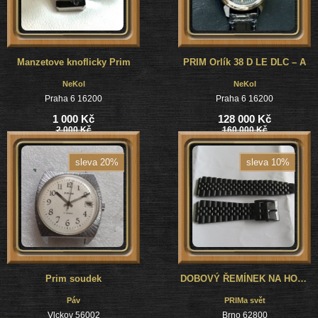
Manzetove knoflicky Prim
PRIM Orlík 38 D LE DLC – A
NeKol
NeKol
Praha 6 16200
Praha 6 16200
1 000 Kč
128 000 Kč
2 000 Kč
160 000 Kč
sleva 20%
sleva 10%
Prim soudek
DOBOVÝ ŘEMÍNEK NA HODINKY - POLO SPORT - 20mm - NENOŠENÝ
Páv
PRIMa svět
Vlckov 56002
Brno 62800