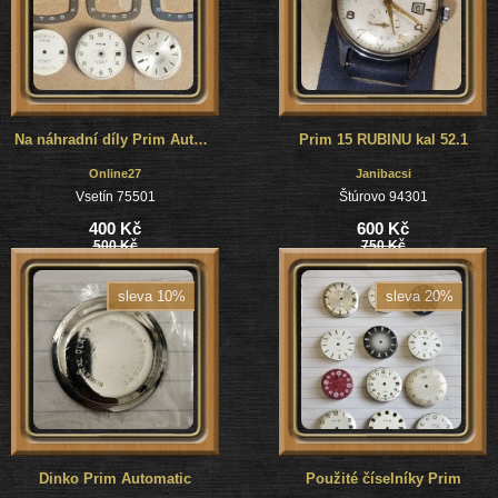
Na náhradní díly Prim Automatic
Prim 15 RUBINU kal 52.1
Online27
Janibacsi
Vsetín 75501
Štúrovo 94301
400 Kč
600 Kč
500 Kč
750 Kč
sleva 10%
sleva 20%
Dinko Prim Automatic
Použité číselníky Prim