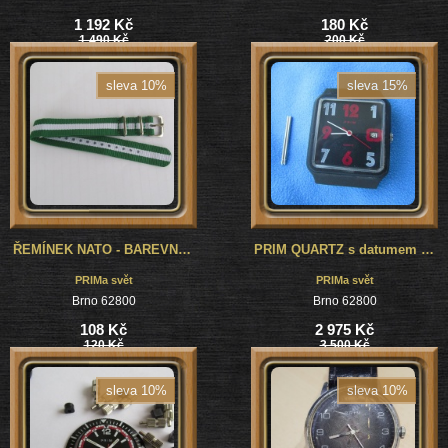
1 192 Kč
180 Kč
1 490 Kč
200 Kč
sleva 10%
sleva 15%
ŘEMÍNEK NATO - BAREVNÝ O ŠÍŘI 18mm S NEREZOVÝM KOVÁNÍM
PRIM QUARTZ s datumem - PROTOTYP - NEJSOU V KNIZE ! NOS stav, Rarita !
PRIMa svět
PRIMa svět
Brno 62800
Brno 62800
108 Kč
2 975 Kč
120 Kč
3 500 Kč
sleva 10%
sleva 10%