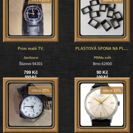
Prim malé TV.
PLASTOVÁ SPONA NA PLASTOVÝ ŘEMÍNEK NA NHODINKY PRIM - 10KUSŮ
Janibacsi
PRIMa svět
Štúrovo 94301
Brno 62800
799 Kč
90 Kč
999 Kč
100 Kč
sleva 20%
sleva 15%