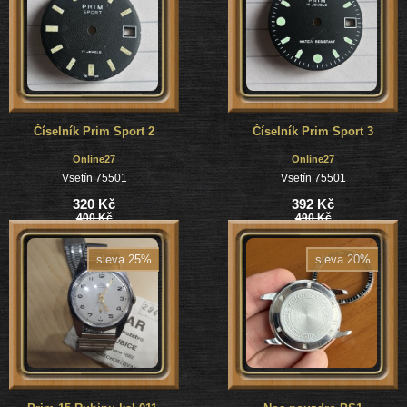
Číselník Prim Sport 2
Číselník Prim Sport 3
Online27
Online27
Vsetín 75501
Vsetín 75501
320 Kč
392 Kč
400 Kč
490 Kč
sleva 25%
sleva 20%