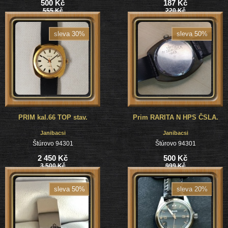
500 Kč
187 Kč
555 Kč
220 Kč
sleva 30%
sleva 50%
PRIM kal.66 TOP stav.
Prim RARITA N HPS ČSLA.
Janibacsi
Janibacsi
Štúrovo 94301
Štúrovo 94301
2 450 Kč
500 Kč
3 500 Kč
999 Kč
sleva 50%
sleva 20%