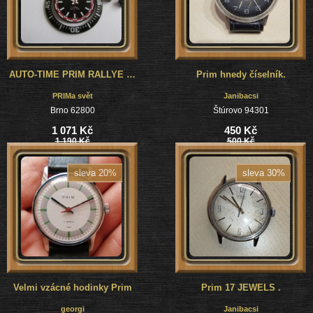
AUTO-TIME PRIM RALLYE - AUTOHODINY PRIM - číselník + ručky + luneta + korunky + fixační kroužky,č.2
Prim hnedy číselník.
PRIMa svět
Janibacsi
Brno 62800
Štúrovo 94301
1 071 Kč
450 Kč
1 190 Kč
500 Kč
sleva 20%
sleva 30%
Velmi vzácné hodinky Prim
Prim 17 JEWELS .
georgi
Janibacsi