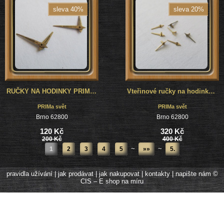
sleva 40%
sleva 20%
RUČKY NA HODINKY PRIM DIPLOMAT - 2 PÁRY
Vteřinové ručky na hodinky Prim - mimostředové - velké - zlaté - nepoužité - datum - 5 kusů
PRIMa svět
PRIMa svět
Brno 62800
Brno 62800
120 Kč
320 Kč
200 Kč
400 Kč
~
~
1
2
3
4
5
»»
5.
pravidla užívání
|
jak prodávat
|
jak nakupovat
|
kontakty
|
napište nám
©
CIS – E shop na míru