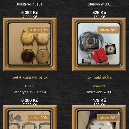
Klášterec 43151
Štúrovo 94301
6 392 Kč
525 Kč
7 990 Kč
750 Kč
sleva 10%
sleva 20%
Set 4 kusů kalibr 5x
3x malá skála
Georg
dvanact
Vendryně 792 73994
Boskovice 67901
6 300 Kč
479 Kč
7 000 Kč
599 Kč
sleva 20%
sleva 20%