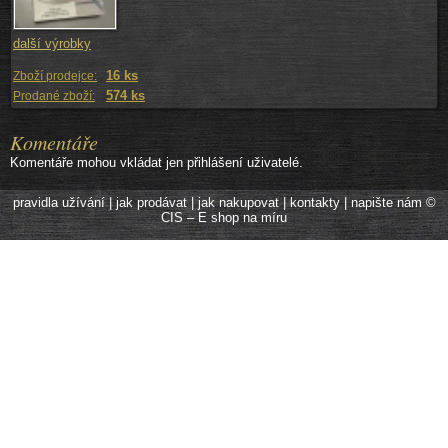
další výrobky
16 ks
Zboží prodejce:
574 ks
Prodané zboží:
Komentáře
Komentáře mohou vkládat jen přihlášení uživatelé.
pravidla užívání
|
jak prodávat
|
jak nakupovat
|
kontakty
|
napište nám
©
CIS – E shop na míru