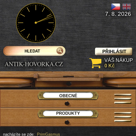
7. 8. 2026
PŘIHLÁSIT
VÁŠ NÁKUP
ANTIK-HOVORKA.CZ
0 Kč
OBECNÉ
PRODUKTY
nacházíte se zde:
PrimGasmus