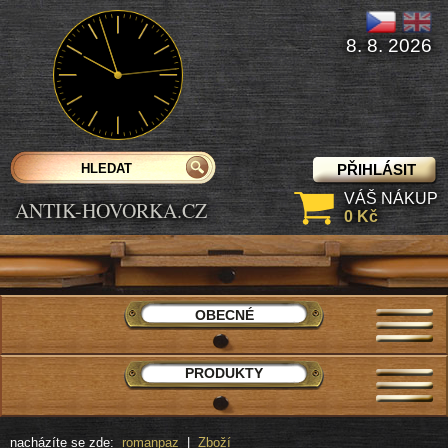
8. 8. 2026
PŘIHLÁSIT
VÁŠ NÁKUP
ANTIK-HOVORKA.CZ
0 Kč
OBECNÉ
PRODUKTY
nacházíte se zde:
romanpaz
|
Zboží