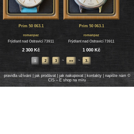
Prim 50 063.1
Prim 50 063.1
romanpaz
romanpaz
Frýdlant nad Ostravicí 73911
Frýdlant nad Ostravicí 73911
2 300 Kč
1 000 Kč
~
~
1
2
3
»»
3.
pravidla užívání
|
jak prodávat
|
jak nakupovat
|
kontakty
|
napište nám
©
CIS – E shop na míru