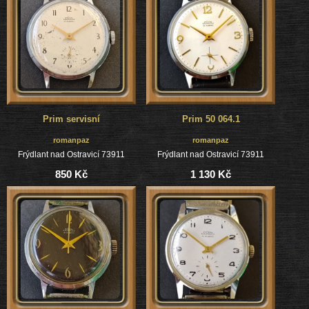
Prim servisní
Prim 50 064.1
romanpaz
romanpaz
Frýdlant nad Ostravicí 73911
Frýdlant nad Ostravicí 73911
850 Kč
1 130 Kč