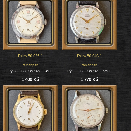
Prim 50 035.1
Prim 50 046.1
romanpaz
romanpaz
Frýdlant nad Ostravicí 73911
Frýdlant nad Ostravicí 73911
1 400 Kč
1 770 Kč