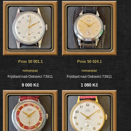
Prim 50 001.1
Prim 50 024.1
romanpaz
romanpaz
Frýdlant nad Ostravicí 73911
Frýdlant nad Ostravicí 73911
9 000 Kč
1 080 Kč