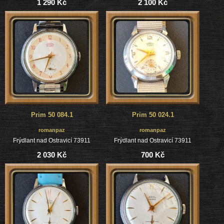
1 290 Kč
2 100 Kč
Prim 50 084.1
Prim 50 024.1
romanpaz
romanpaz
Frýdlant nad Ostravicí 73911
Frýdlant nad Ostravicí 73911
2 030 Kč
700 Kč