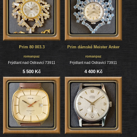
Prim 80 003.3
Prim dámské Meister Anker
romanpaz
romanpaz
Frýdlant nad Ostravicí 73911
Frýdlant nad Ostravicí 73911
5 500 Kč
4 400 Kč