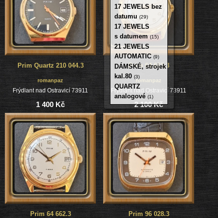
17 JEWELS bez
datumu
(29)
17 JEWELS
s datumem
(15)
21 JEWELS
AUTOMATIC
(9)
Prim Quartz 210 044.3
Prim 64 663.3
DÁMSKÉ, strojek
kal.80
(3)
romanpaz
romanpaz
QUARTZ
Frýdlant nad Ostravicí 73911
Frýdlant nad Ostravicí 73911
analogové
(1)
1 400 Kč
2 100 Kč
Prim 64 662.3
Prim 96 028.3