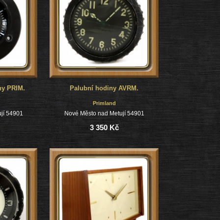
ny PRIM.
Palubní hodiny AVRM.
Primland
jí 54901
Nové Město nad Metují 54901
3 350 Kč