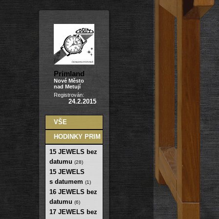
Primland
Nové Město
nad Metují
Registrován:
24.2.2015
VŠE
HODINKY PRIM
15 JEWELS bez
datumu
(28)
15 JEWELS
s datumem
(1)
16 JEWELS bez
datumu
(6)
17 JEWELS bez