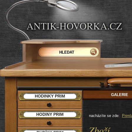
ANTIK-HOVORKA.CZ
GALERIE
HODINKY PRIM
HODINY PRIM
nacházíte se zde:
Priml
Zboží