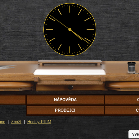
NÁPOVĚDA
PRODEJCI
Č
and
|
Zboží
|
Hodiny PRIM