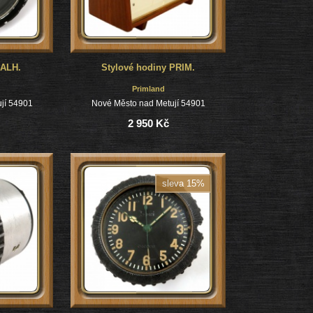
 ALH.
Stylové hodiny PRIM.
Primland
jí 54901
Nové Město nad Metují 54901
2 950 Kč
sleva 15%