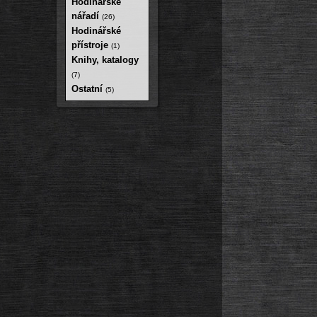
Hodinářské
nářadí
(26)
Hodinářské
přístroje
(1)
Knihy, katalogy
(7)
Ostatní
(5)