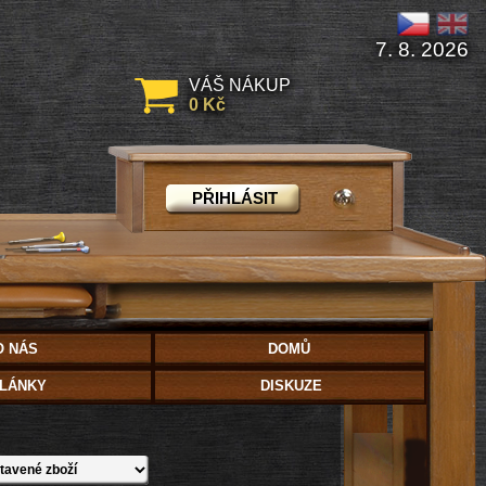
7. 8. 2026
VÁŠ NÁKUP
0 Kč
PŘIHLÁSIT
O NÁS
DOMŮ
LÁNKY
DISKUZE