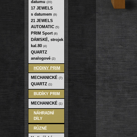
datumu
(20)
17 JEWELS
s datumem
(9)
21 JEWELS
AUTOMATIC
(5)
PRIM Sport
(8)
DÁMSKÉ, strojek
kal.80
(4)
QUARTZ
analogové
(2)
HODINY PRIM
MECHANICKÉ
(7)
QUARTZ
(1)
BUDÍKY PRIM
MECHANICKÉ
(1)
NÁHRADNÍ
DÍLY
RŮZNÉ