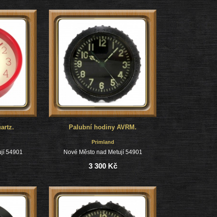
artz.
Palubní hodiny AVRM.
Primland
jí 54901
Nové Město nad Metují 54901
3 300 Kč