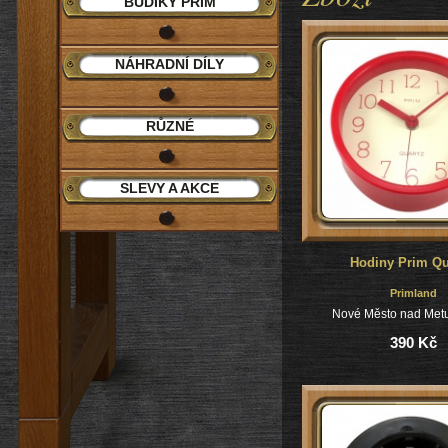
BUDÍKY PRIM
NÁHRADNÍ DÍLY
RŮZNÉ
SLEVY A AKCE
Hodiny Prim Qu
Primland
Nové Město nad Metu
390 Kč