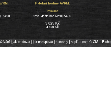
AVRM.
Palubní hodiny AVRM.
Primland
jí 54901
Nové Město nad Metují 54901
3 825 Kč
4 500 Kč
užívání
|
jak prodávat
|
jak nakupovat
|
kontakty
|
napište nám
© CIS – E sho