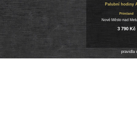
Palubní hodiny 
Primland
Nové Město nad Metu
3 790 Kč
pravidla 