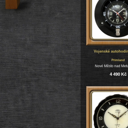
Vojenské autohodi
Primland
Nové Město nad Metu
4 490 Kč