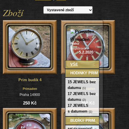
Zboží
Primaden
Praha
Registrován:
5.2.2020
VŠE
HODINKY PRIM
Prim budik 4
Prim budik 3
15 JEWELS bez
datumu
(1)
Primaden
Primaden
17 JEWELS bez
Praha 14900
Praha 14900
datumu
(2)
250 Kč
350 Kč
17 JEWELS
s datumem
(1)
BUDÍKY PRIM