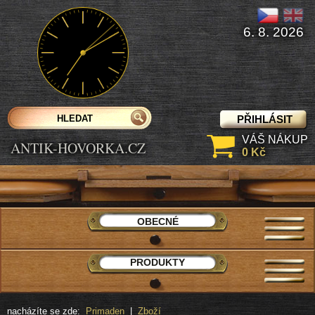
6. 8. 2026
PŘIHLÁSIT
VÁŠ NÁKUP
ANTIK-HOVORKA.CZ
0 Kč
OBECNÉ
PRODUKTY
nacházíte se zde:
Primaden
|
Zboží