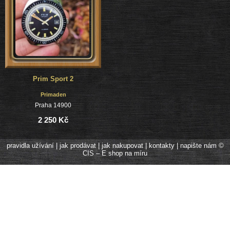
Prim Sport 2
Primaden
Praha 14900
2 250 Kč
pravidla užívání
|
jak prodávat
|
jak nakupovat
|
kontakty
|
napište nám
©
CIS – E shop na míru