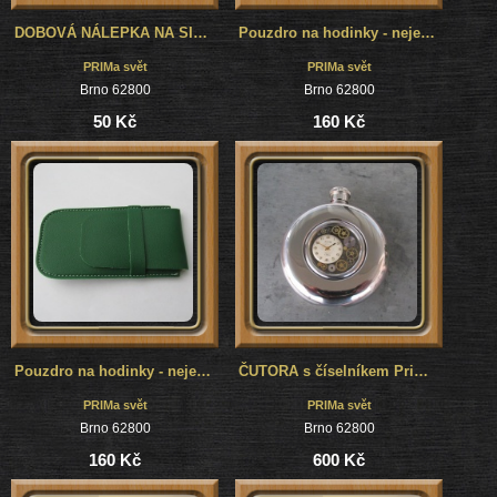
DOBOVÁ NÁLEPKA NA SIRKY - PRIM BUDÍKY II
Pouzdro na hodinky - nejen na cestování - černé
PRIMa svět
PRIMa svět
Brno 62800
Brno 62800
50 Kč
160 Kč
Pouzdro na hodinky - nejen na cestování - zelené
ČUTORA s číselníkem Prim, placatka nejen na alkohol....
PRIMa svět
PRIMa svět
Brno 62800
Brno 62800
160 Kč
600 Kč