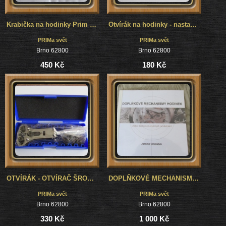
Krabička na hodinky Prim - plechová - pevná - nová
Otvírák na hodinky - nastavitelný otvírač závitových dýnek
PRIMa svět
PRIMa svět
Brno 62800
Brno 62800
450 Kč
180 Kč
OTVÍRÁK - OTVÍRAČ ŠROUBOVACÍCH DÝNEK - NASTAVITELNÝ - 6 SAD HROTŮ
DOPLŇKOVÉ MECHANISMY HODINEK - UČEBNICE
PRIMa svět
PRIMa svět
Brno 62800
Brno 62800
330 Kč
1 000 Kč