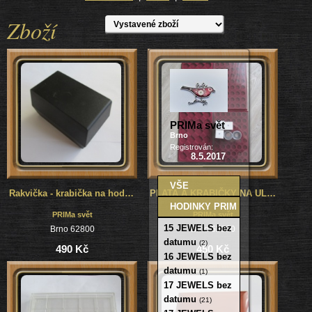
Zboží
PRIMa svět
Brno
Registrován:
8.5.2017
VŠE
Rakvička - krabička na hodinky Prim
PLATA A KRABIČKY NA ULOŽENÍ STROJKŮ, ČÍSELNÍKŮ, DÍLŮ A PODOBNĚ
HODINKY PRIM
PRIMa svět
PRIMa svět
15 JEWELS bez
Brno 62800
Brno 62800
datumu
(2)
490 Kč
450 Kč
16 JEWELS bez
datumu
(1)
17 JEWELS bez
datumu
(21)