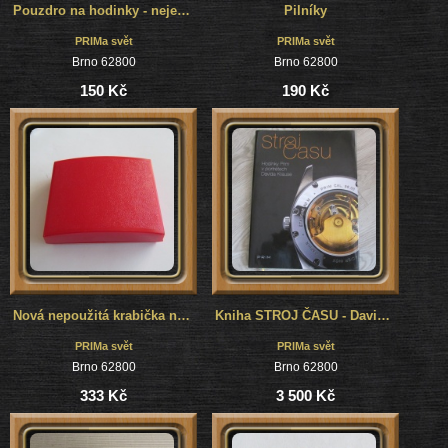
Pouzdro na hodinky - nejen na cestování
Pilníky
PRIMa svět
PRIMa svět
Brno 62800
Brno 62800
150 Kč
190 Kč
Nová nepoužitá krabička na hodinky Prim, na kapesní nebo dámské náhrdelníkové
Kniha STROJ ČASU - David Kraus
PRIMa svět
PRIMa svět
Brno 62800
Brno 62800
333 Kč
3 500 Kč