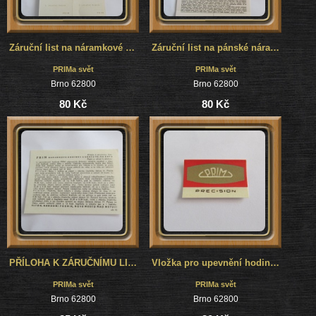
Záruční list na náramkové hodinky Prim, č.2
Záruční list na pánské náramkové hodinky Prim, č.1
PRIMa svět
PRIMa svět
Brno 62800
Brno 62800
80 Kč
80 Kč
PŘÍLOHA K ZÁRUČNÍMU LISTU HODINEK PRIM S UKAZATELEM DATA
Vložka pro upevnění hodinek v krabičce Prim - Prim Precision
PRIMa svět
PRIMa svět
Brno 62800
Brno 62800