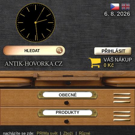
6. 8. 2026
PŘIHLÁSIT
VÁŠ NÁKUP
ANTIK-HOVORKA.CZ
0 Kč
OBECNÉ
PRODUKTY
nacházíte se zde:
PRIMa svět
|
Zboží
|
Různé