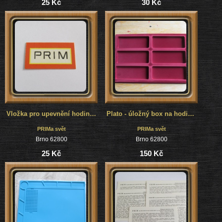
25 Kč
30 Kč
Vložka pro upevnění hodinek v krabičce
Plato - úložný box na hodinky, strojky nebo číselníky
PRIMa svět
PRIMa svět
Brno 62800
Brno 62800
25 Kč
150 Kč