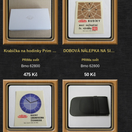
Krabička na hodinky Prim s papírovým přebalem a logem - plechová - pevná - nová
DOBOVÁ NÁLEPKA NA SIRKY - PRIM BUDÍKY I
PRIMa svět
PRIMa svět
Brno 62800
Brno 62800
475 Kč
50 Kč