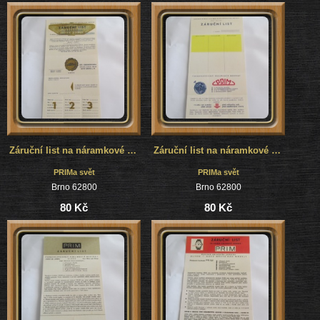
Záruční list na náramkové hodinky Prim, č.4
Záruční list na náramkové hodinky Prim, č.3
PRIMa svět
PRIMa svět
Brno 62800
Brno 62800
80 Kč
80 Kč