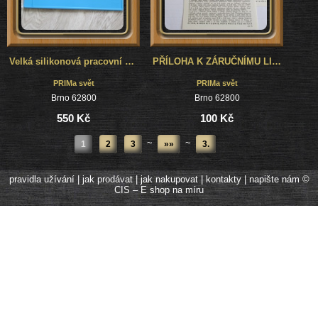
Velká silikonová pracovní podložka ideální pro opravy hodinek
PŘÍLOHA K ZÁRUČNÍMU LISTU HODINEK PRIM - 5 kusů
PRIMa svět
PRIMa svět
Brno 62800
Brno 62800
550 Kč
100 Kč
~
~
1
2
3
»»
3.
pravidla užívání
|
jak prodávat
|
jak nakupovat
|
kontakty
|
napište nám
©
CIS – E shop na míru