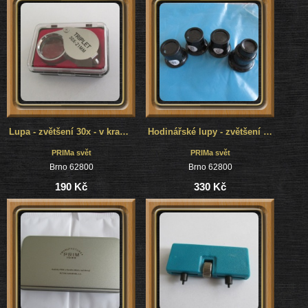
Lupa - zvětšení 30x - v krabičce
Hodinářské lupy - zvětšení 5x, 10x, 15x, 20x - 4 kusy - LUPA
PRIMa svět
PRIMa svět
Brno 62800
Brno 62800
190 Kč
330 Kč