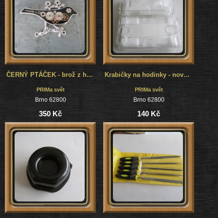
ČERNÝ PTÁČEK - brož z hodinek, steampunk
Krabičky na hodinky - nové 2 kusy
PRIMa svět
PRIMa svět
Brno 62800
Brno 62800
350 Kč
140 Kč