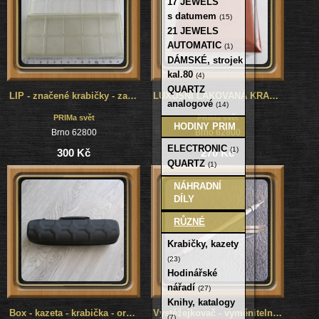
17 JEWELS
s datumem
(15)
21 JEWELS
AUTOMATIC
(1)
DÁMSKÉ, strojek
kal.80
(4)
QUARTZ
LIP - značené krabičky - zajímavost - 2 kusy
LUXUSNÍ LAKOVANÁ KRABIČKA NA HODINKY NÁRAMKOVÉ HODINKY
analogové
(14)
PRIMa svět
PRIMa svět
HODINY PRIM
Brno 62800
Brno 62800
ELECTRONIC
(1)
300 Kč
270 Kč
QUARTZ
(1)
NÁHRADNÍ
DÍLY
RŮZNÉ
Krabičky, kazety
(23)
Hodinářské
nářadí
(27)
Knihy, katalogy
Box - kazeta - krabička - organizér na náramkové hodinky prim
Vystěžejkovač - vyměnitelné koncovky
(7)