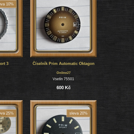
eva 10%
ort 3
Číselník Prim Automatic Oktagon
Online27
1
Vsetín 75501
600 Kč
eva 25%
sleva 20%