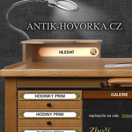
ANTIK-HOVORKA.CZ
GALERIE
HODINKY PRIM
HODINY PRIM
nacházíte se zde:
Onlin
Zboží