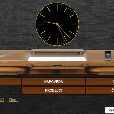
NÁPOVĚDA
PRODEJCI
Č
e27
|
Zboží