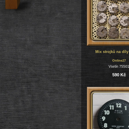
Mix strojků na díly
Online27
Vsetín 7550
590 Kč