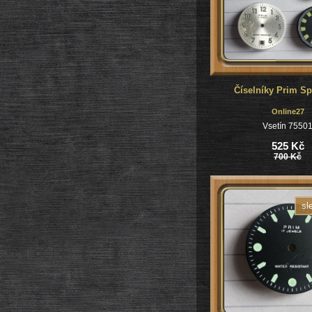
Číselníky Prim Spo
Online27
Vsetín 7550
525 Kč
700 Kč
sl