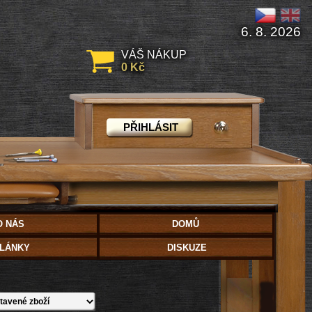
6. 8. 2026
VÁŠ NÁKUP
0 Kč
PŘIHLÁSIT
O NÁS
DOMŮ
LÁNKY
DISKUZE