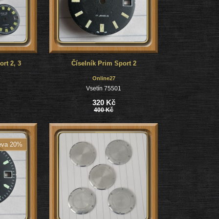
rt 2, 3
Číselník Prim Sport 2
Online27
1
Vsetín 75501
320 Kč
400 Kč
eva 20%