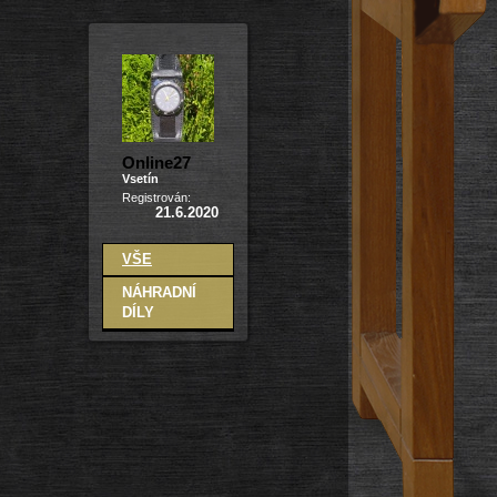
Online27
Vsetín
Registrován:
21.6.2020
VŠE
NÁHRADNÍ
DÍLY