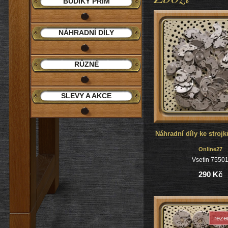
BUDÍKY PRIM
NÁHRADNÍ DÍLY
RŮZNÉ
SLEVY A AKCE
Online27
Vsetín 7550
290 Kč
reze