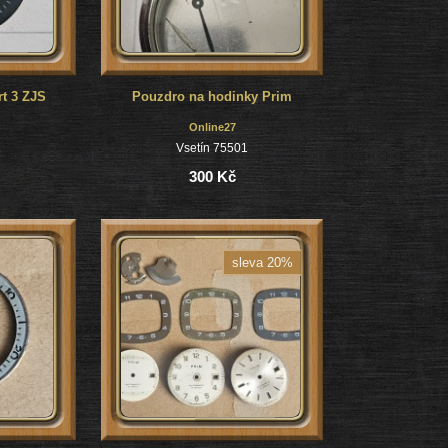
rt 3 ZJS
Pouzdro na hodinky Prim
Online27
1
Vsetín 75501
300 Kč
sleva 20%