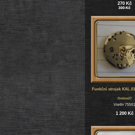
270 Kč
300 Kč
Online27
Vsetín 7550
1 200 Kč