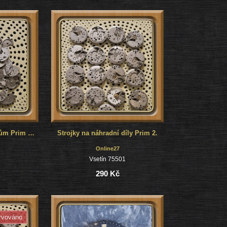
Náhradní díly ke strojkům Prim mix
Strojky na náhradní díly Prim 2.
Online27
1
Vsetín 75501
290 Kč
rvováno