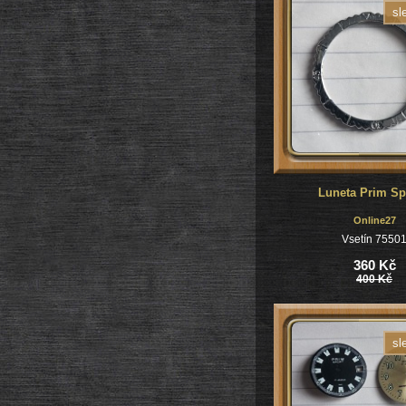
sl
Luneta Prim Sp
Online27
Vsetín 7550
360 Kč
400 Kč
sl