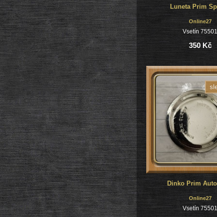
Luneta Prim Sp
Online27
Vsetín 7550
350 Kč
sl
Dinko Prim Auto
Online27
Vsetín 7550