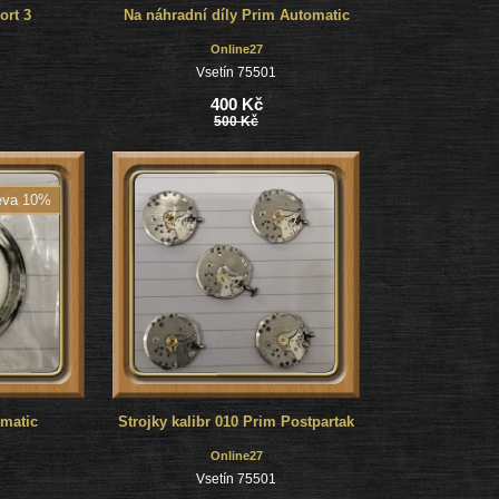
ort 3
Na náhradní díly Prim Automatic
Online27
1
Vsetín 75501
400 Kč
500 Kč
eva 10%
matic
Strojky kalibr 010 Prim Postpartak
Online27
1
Vsetín 75501