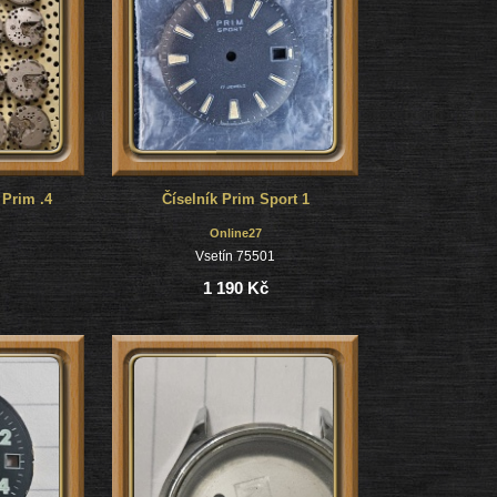
 Prim .4
Číselník Prim Sport 1
Online27
1
Vsetín 75501
1 190 Kč