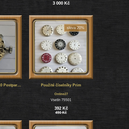
3 000 Kč
sleva 20%
Funkční strojek KAL.010 Postpartak
Použité číselníky Prim
Online27
1
Vsetín 75501
392 Kč
490 Kč