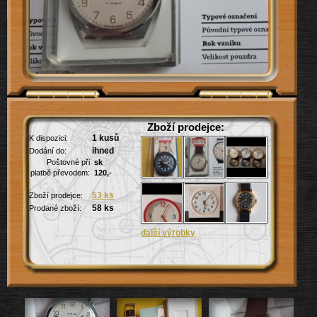
Zboží prodejce:
1 kusů
K dispozici:
ihned
Dodání do:
Poštovné při
sk
platbě převodem:
120,-
53 ks
Zboží prodejce:
58 ks
Prodané zboží: