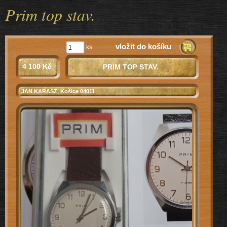
Prim top stav.
vložit do košíku
ks
4 100 Kč
PRIM TOP STAV.
JAN KARASZ
, Košice 04011