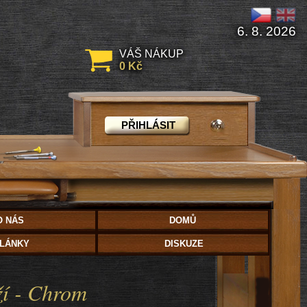
6. 8. 2026
VÁŠ NÁKUP
0 Kč
PŘIHLÁSIT
O NÁS
DOMŮ
LÁNKY
DISKUZE
uží - Chrom