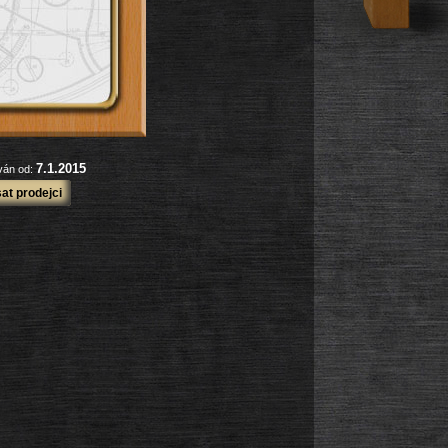
7.1.2015
ován od:
at prodejci