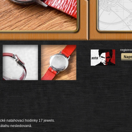
registr
Naps
cké natahovací hodinky 17 jewels.
nátahu nesledovaná.