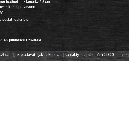
ěr hodinek bez korunky 2,8 cm.
ušované ani upravované.
y.
oslat i další foto.
jen přihlášení uživatelé.
užívání
|
jak prodávat
|
jak nakupovat
|
kontakty
|
napište nám
© CIS – E sho