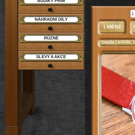
BUDÍKY PRIM
NÁHRADNÍ DÍLY
1 690 Kč
RŮZNÉ
ONDŘEJ NOVÁK
, 
SLEVY A AKCE