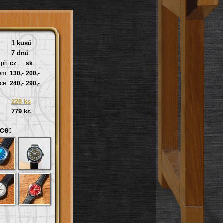
1 kusů
7 dnů
při
cz
sk
em:
130,-
200,-
ce:
240,-
290,-
228 ks
779 ks
ce: