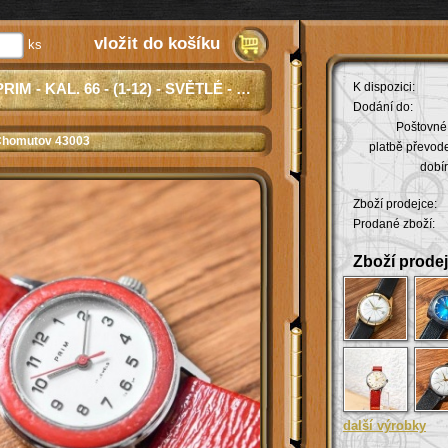
vložit do košíku
ks
PRIM - KAL. 66 - (1-12) - SVĚTLÉ - ČERVENÉ OKRUŽÍ - CHROM
K dispozici:
Dodání do:
Poštovné 
Chomutov 43003
platbě převod
dobír
Zboží prodejce:
Prodané zboží:
Zboží prodej
další výrobky