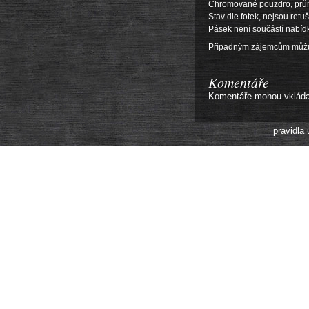
Chromované pouzdro, prům
Stav dle fotek, nejsou ret
Pásek není součástí nabídk
Případným zájemcům můžu p
Komentáře
Komentáře mohou vkládat 
pravidla 