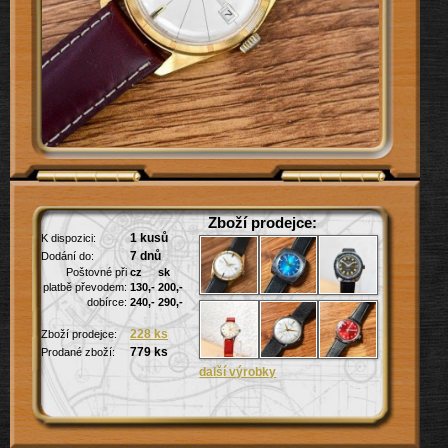
Zboží prodejce:
1 kusů
K dispozici:
7 dnů
Dodání do:
Poštovné při
cz
sk
platbě převodem:
130,-
200,-
dobírce:
240,-
290,-