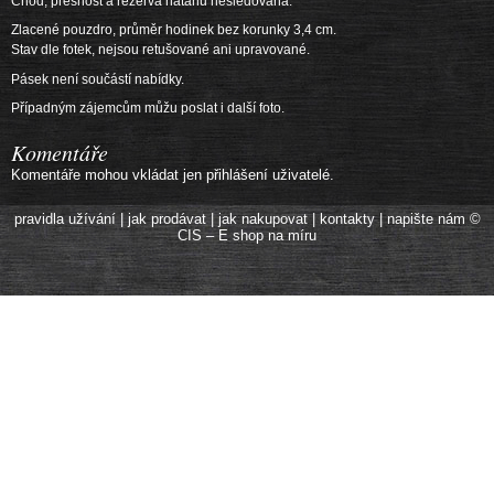
Chod, přesnost a rezerva nátahu nesledovaná.
Zlacené pouzdro, průměr hodinek bez korunky 3,4 cm.
Stav dle fotek, nejsou retušované ani upravované.
Pásek není součástí nabídky.
Případným zájemcům můžu poslat i další foto.
Komentáře
Komentáře mohou vkládat jen přihlášení uživatelé.
pravidla užívání
|
jak prodávat
|
jak nakupovat
|
kontakty
|
napište nám
©
CIS – E shop na míru