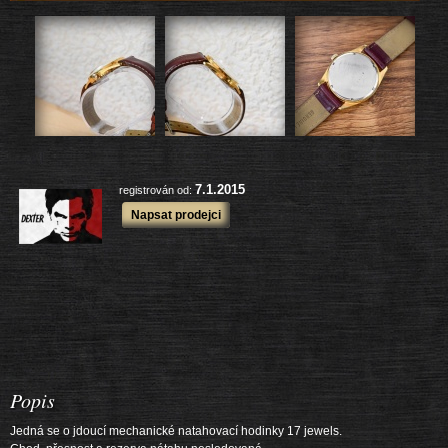
228 ks
Zboží prodejce:
779 ks
Prodané zboží:
další výrobky
7.1.2015
registrován od:
Napsat prodejci
Popis
Jedná se o jdoucí mechanické natahovací hodinky 17 jewels.