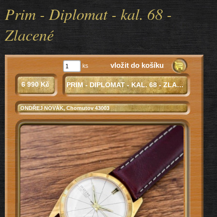
Prim - Diplomat - kal. 68 -
Zlacené
vložit do košíku
ks
6 990 Kč
PRIM - DIPLOMAT - KAL. 68 - ZLACENÉ
ONDŘEJ NOVÁK
, Chomutov 43003