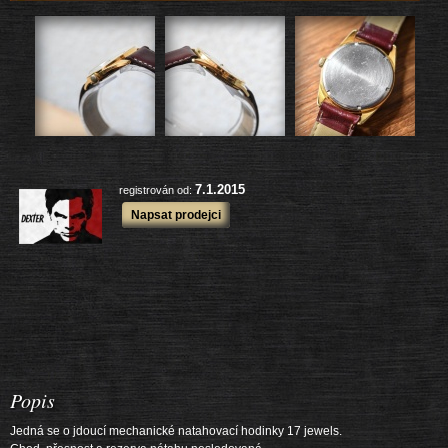
228 ks
Zboží prodejce:
779 ks
Prodané zboží:
další výrobky
7.1.2015
registrován od:
Napsat prodejci
Popis
Jedná se o jdoucí mechanické natahovací hodinky 17 jewels.