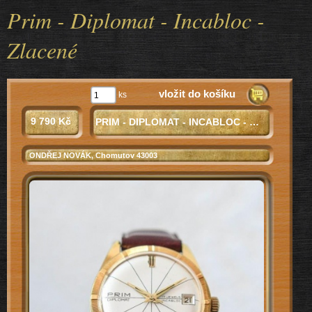
Prim - Diplomat - Incabloc -
Zlacené
vložit do košíku
ks
9 790 Kč
PRIM - DIPLOMAT - INCABLOC - ZLACENÉ
ONDŘEJ NOVÁK
, Chomutov 43003