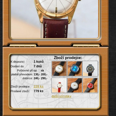
Zboží prodejce:
1 kusů
K dispozici:
7 dnů
Dodání do:
Poštovné při
cz
sk
platbě převodem:
130,-
200,-
dobírce:
240,-
290,-