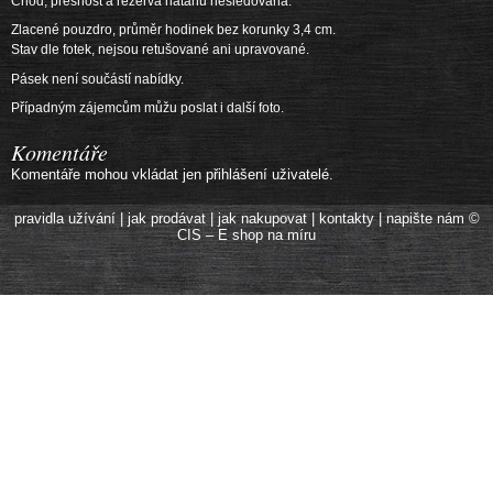
Chod, přesnost a rezerva nátahu nesledovaná.
Zlacené pouzdro, průměr hodinek bez korunky 3,4 cm.
Stav dle fotek, nejsou retušované ani upravované.
Pásek není součástí nabídky.
Případným zájemcům můžu poslat i další foto.
Komentáře
Komentáře mohou vkládat jen přihlášení uživatelé.
pravidla užívání
|
jak prodávat
|
jak nakupovat
|
kontakty
|
napište nám
©
CIS – E shop na míru