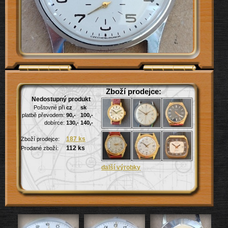
Zboží prodejce:
Nedostupný produkt
Poštovné při
cz
sk
platbě převodem:
90,-
100,-
dobírce:
130,-
140,-
187 ks
Zboží prodejce:
112 ks
Prodané zboží: