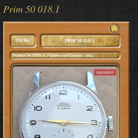
Prim 50 018.1
750 Kč
PRIM 50 018.1
ROMAN PAZDERKA
, Frýdlant nad Ostravicí 73911
vyprodáno