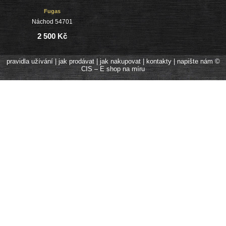
Fugas
Náchod 54701
2 500 Kč
pravidla užívání
|
jak prodávat
|
jak nakupovat
|
kontakty
|
napište nám
©
CIS – E shop na míru