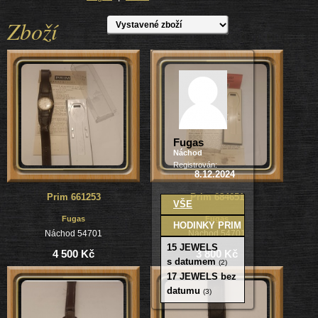
Zboží
Fugas
Náchod
Registrován:
8.12.2024
Prim 661253
Prim 684651
VŠE
Fugas
Fugas
HODINKY PRIM
Náchod 54701
Náchod 54701
15 JEWELS
4 500 Kč
3 800 Kč
s datumem
(2)
17 JEWELS bez
datumu
(3)