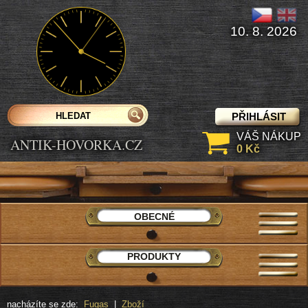
10. 8. 2026
PŘIHLÁSIT
VÁŠ NÁKUP
ANTIK-HOVORKA.CZ
0 Kč
OBECNÉ
PRODUKTY
nacházíte se zde:
Fugas
|
Zboží