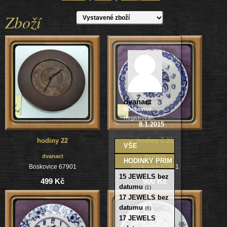
Zboží
dvanact
Boskovice
Registrován:
8.1.2015
hodiny 22
hodiny č.21
VŠE
dvanact
dvanact
HODINKY PRIM
Boskovice 67901
Boskovice 67901
15 JEWELS bez
499 Kč
900 Kč
datumu
(1)
17 JEWELS bez
datumu
(6)
17 JEWELS