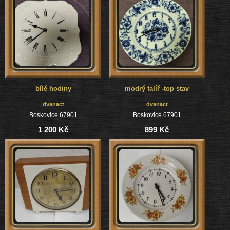
bílé hodiny
modrý talíř -top stav
dvanact
dvanact
Boskovice 67901
Boskovice 67901
1 200 Kč
899 Kč