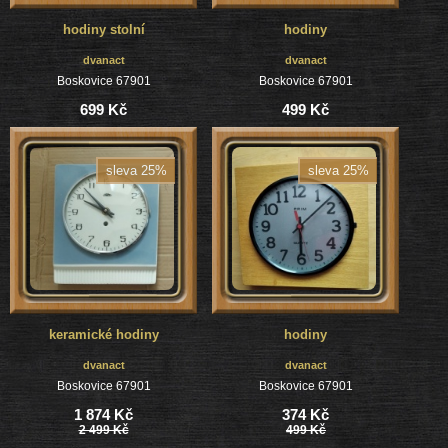
hodiny stolní
hodiny
dvanact
dvanact
Boskovice 67901
Boskovice 67901
699 Kč
499 Kč
sleva 25%
sleva 25%
keramické hodiny
hodiny
dvanact
dvanact
Boskovice 67901
Boskovice 67901
1 874 Kč
374 Kč
2 499 Kč
499 Kč