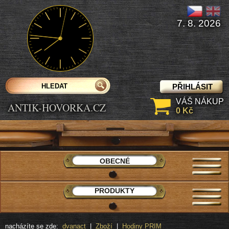
7. 8. 2026
PŘIHLÁSIT
VÁŠ NÁKUP
ANTIK-HOVORKA.CZ
0 Kč
OBECNÉ
PRODUKTY
nacházíte se zde:
dvanact
|
Zboží
|
Hodiny PRIM