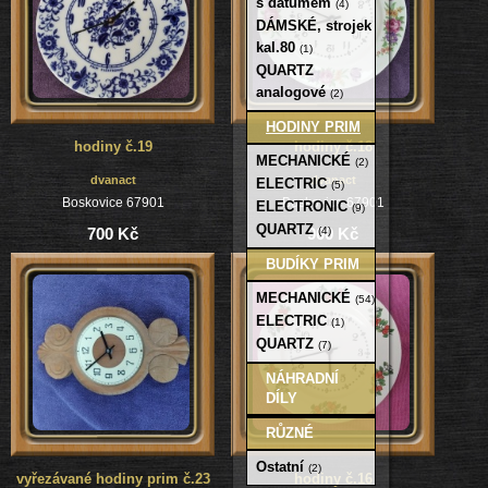
s datumem
(4)
DÁMSKÉ, strojek
kal.80
(1)
QUARTZ
analogové
(2)
HODINY PRIM
hodiny č.19
hodiny č.18
MECHANICKÉ
(2)
dvanact
dvanact
ELECTRIC
(5)
Boskovice 67901
Boskovice 67901
ELECTRONIC
(9)
QUARTZ
(4)
700 Kč
900 Kč
BUDÍKY PRIM
MECHANICKÉ
(54)
ELECTRIC
(1)
QUARTZ
(7)
NÁHRADNÍ
DÍLY
RŮZNÉ
Ostatní
(2)
vyřezávané hodiny prim č.23
hodiny č.16