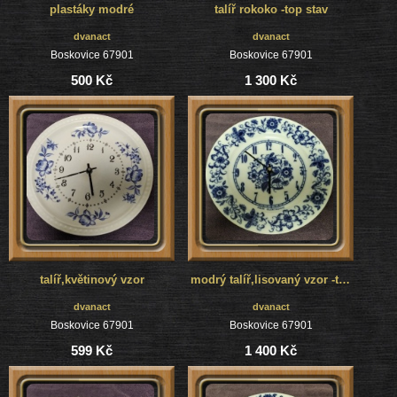
plastáky modré
talíř rokoko -top stav
dvanact
dvanact
Boskovice 67901
Boskovice 67901
500 Kč
1 300 Kč
talíř,květinový vzor
modrý talíř,lisovaný vzor -top stav
dvanact
dvanact
Boskovice 67901
Boskovice 67901
599 Kč
1 400 Kč