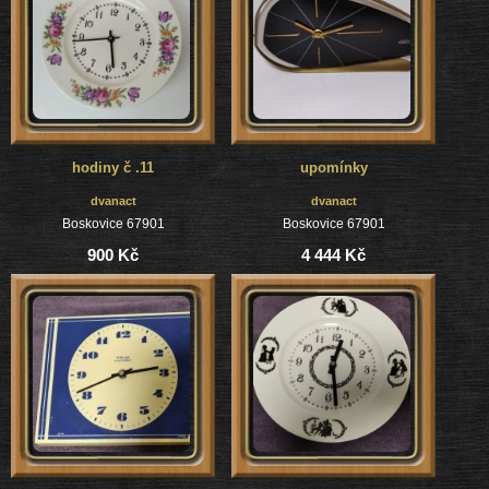
hodiny č .11
upomínky
dvanact
dvanact
Boskovice 67901
Boskovice 67901
900 Kč
4 444 Kč