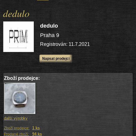
dedulo
dedulo
Praha 9
Registrován: 11.7.2021
Napsat prodejci
Zboží prodejce:
další výrobky
1 ks
Zboží prodejce:
94 ks
Prodané zboží: