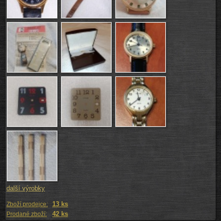
další výrobky
13 ks
Zboží prodejce:
42 ks
Prodané zboží: