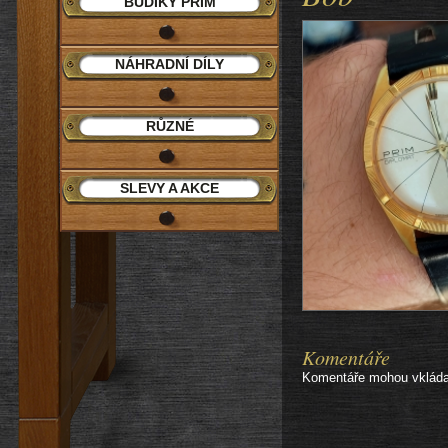
BUDÍKY PRIM
NÁHRADNÍ DÍLY
RŮZNÉ
SLEVY A AKCE
Komentáře
Komentáře mohou vkládat 