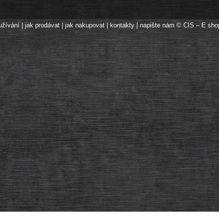
užívání
|
jak prodávat
|
jak nakupovat
|
kontakty
|
napište nám
© CIS – E sho