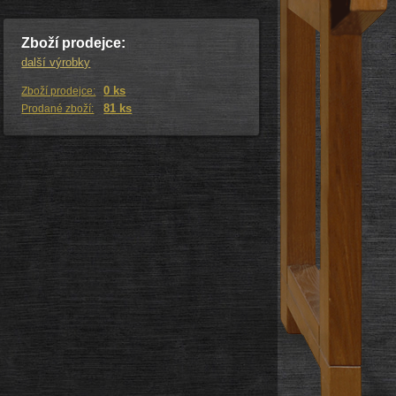
Zboží prodejce:
další výrobky
0 ks
Zboží prodejce:
81 ks
Prodané zboží: