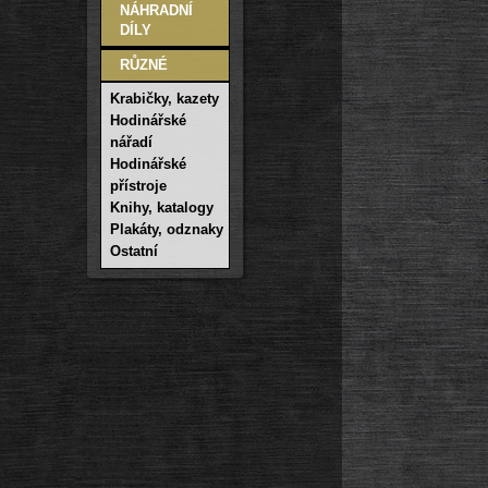
NÁHRADNÍ
DÍLY
RŮZNÉ
Krabičky, kazety
Hodinářské
nářadí
Hodinářské
přístroje
Knihy, katalogy
Plakáty, odznaky
Ostatní