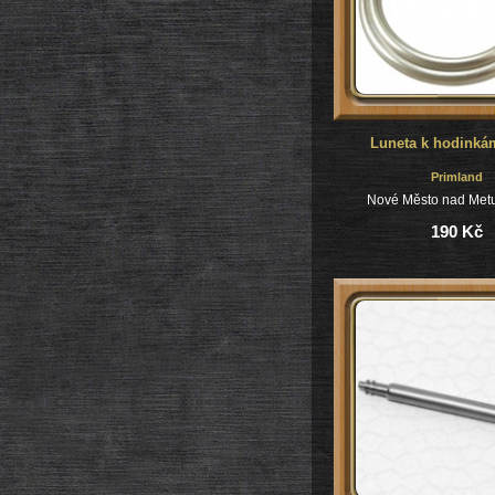
Luneta k hodinká
Primland
Nové Město nad Metu
190 Kč