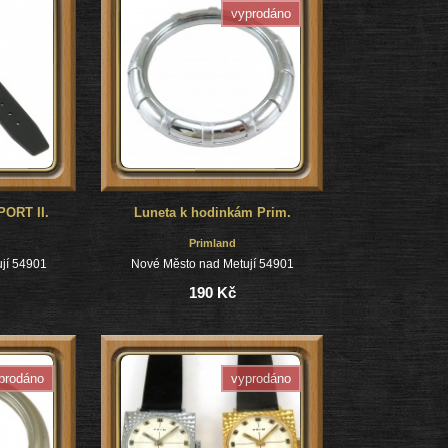
vyprodáno
ORT II.
Luneta k hodinkám Prim.
Primland
jí 54901
Nové Město nad Metují 54901
190 Kč
prodáno
vyprodáno