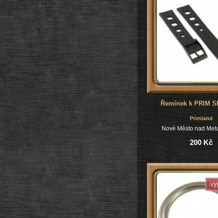
Řemínek k PRIM SP
Primland
Nové Město nad Metu
200 Kč
vy