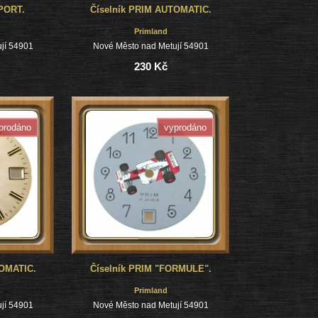
PORT.
Číselník PRIM AUTOMATIC.
Primland
jí 54901
Nové Město nad Metují 54901
230 Kč
prodáno
vyprodáno
TOMATIC.
Číselník PRIM "FORMULE".
Primland
jí 54901
Nové Město nad Metují 54901