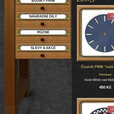
BUDÍKY PRIM
NÁHRADNÍ DÍLY
vy
RŮZNÉ
SLEVY A AKCE
Číselník PRIM "malé
Primland
Nové Město nad Metu
450 Kč
vy