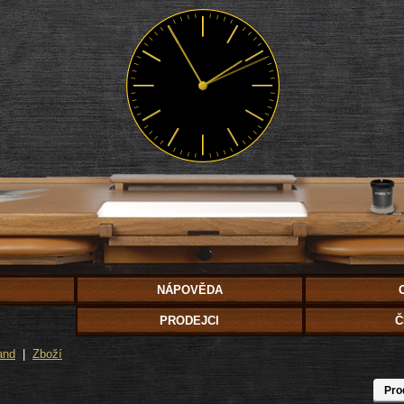
NÁPOVĚDA
PRODEJCI
Č
and
|
Zboží