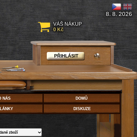
8. 8. 2026
VÁŠ NÁKUP
0 Kč
PŘIHLÁSIT
O NÁS
DOMŮ
LÁNKY
DISKUZE