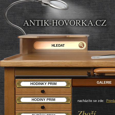
ANTIK-HOVORKA.CZ
GALERIE
HODINKY PRIM
HODINY PRIM
nacházíte se zde:
Priml
Zboží