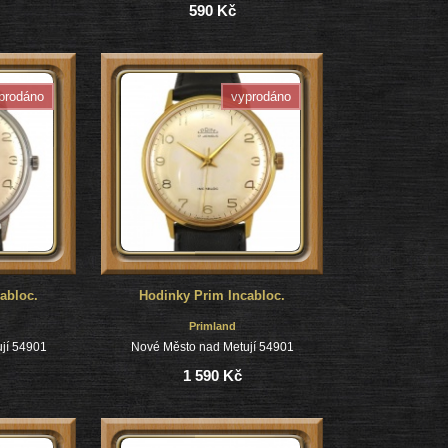
590 Kč
prodáno
vyprodáno
abloc.
Hodinky Prim Incabloc.
Primland
jí 54901
Nové Město nad Metují 54901
1 590 Kč