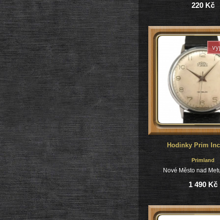
220 Kč
vy
Hodinky Prim Inc
Primland
Nové Město nad Metu
1 490 Kč