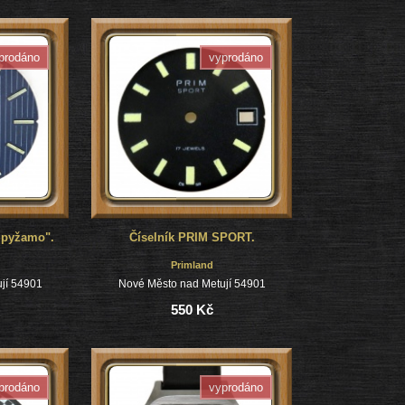
prodáno
vyprodáno
 pyžamo".
Číselník PRIM SPORT.
Primland
jí 54901
Nové Město nad Metují 54901
550 Kč
prodáno
vyprodáno