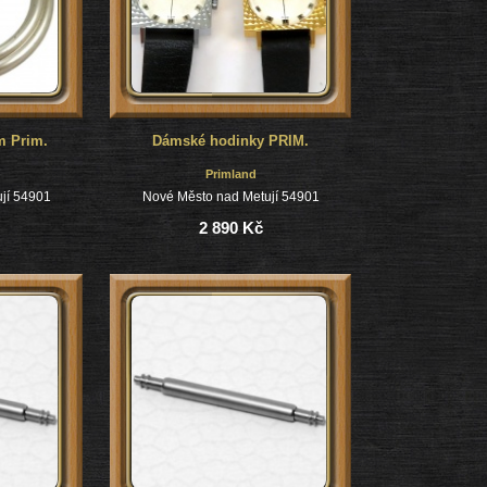
m Prim.
Dámské hodinky PRIM.
Primland
jí 54901
Nové Město nad Metují 54901
2 890 Kč