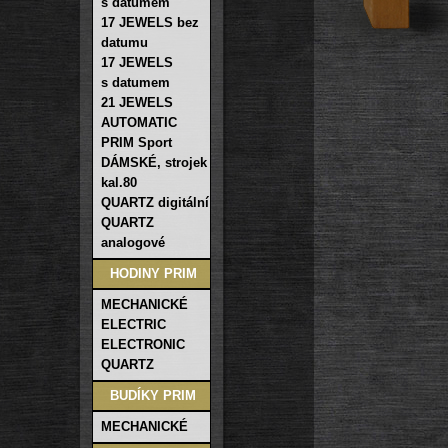
s datumem
17 JEWELS bez
datumu
17 JEWELS
s datumem
21 JEWELS
AUTOMATIC
PRIM Sport
DÁMSKÉ, strojek
kal.80
QUARTZ digitální
QUARTZ
analogové
HODINY PRIM
MECHANICKÉ
ELECTRIC
ELECTRONIC
QUARTZ
BUDÍKY PRIM
MECHANICKÉ