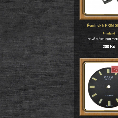
Řemínek k PRIM SP
Primland
Nové Město nad Metu
200 Kč
vy