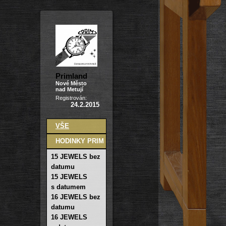
Primland
Nové Město
nad Metují
Registrován:
24.2.2015
VŠE
HODINKY PRIM
15 JEWELS bez
datumu
15 JEWELS
s datumem
16 JEWELS bez
datumu
16 JEWELS