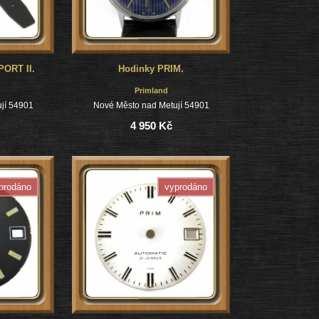
ORT II.
Hodinky PRIM.
Primland
jí 54901
Nové Město nad Metují 54901
4 950 Kč
prodáno
vyprodáno