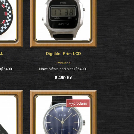
M.
Digitální Prim LCD
Primland
jí 54901
Nové Město nad Metují 54901
6 490 Kč
vyprodáno