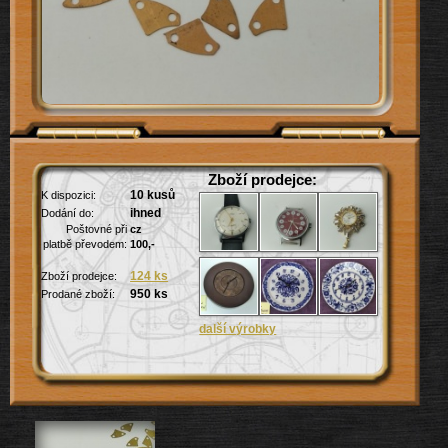
Zboží prodejce:
10 kusů
K dispozici:
ihned
Dodání do:
Poštovné při
cz
platbě převodem:
100,-
124 ks
Zboží prodejce:
950 ks
Prodané zboží: