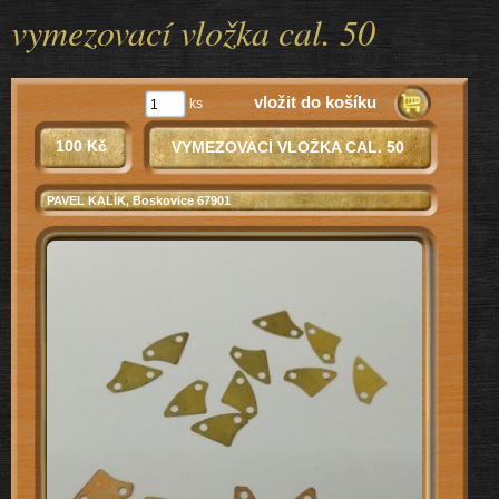
vymezovací vložka cal. 50
vložit do košíku
ks
100 Kč
VYMEZOVACÍ VLOŽKA CAL. 50
PAVEL KALÍK
, Boskovice 67901