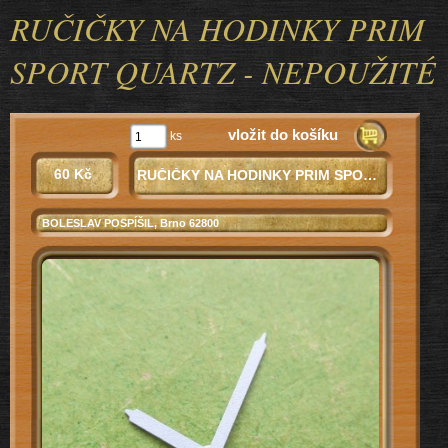
RUČIČKY NA HODINKY PRIM
SPORT QUARTZ - NEPOUŽITÉ
vložit do košíku
ks
60 Kč
RUČIČKY NA HODINKY PRIM SPORT QUARTZ - NEPOUŽITÉ
BOLESLAV POSPÍŠIL
, Brno 62800