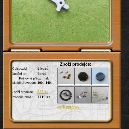
Zboží prodejce:
5 kusů
K dispozici:
ihned
Dodání do:
Poštovné při
cz
sk
platbě převodem:
100,-
140,-
822 ks
Zboží prodejce: