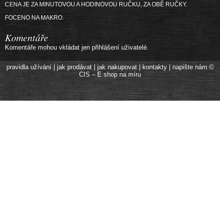
CENA JE ZA MINUTOVOU A HODINOVOU RUČKU, ZA OBĚ RUČKY.
FOCENO NA MAKRO.
Komentáře
Komentáře mohou vkládat jen přihlášení uživatelé.
pravidla užívání
|
jak prodávat
|
jak nakupovat
|
kontakty
|
napište nám
©
CIS – E shop na míru