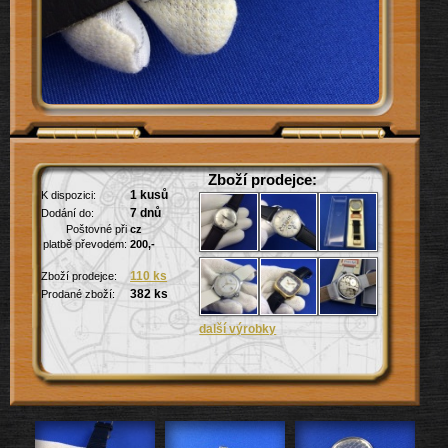
Zboží prodejce:
1 kusů
K dispozici:
7 dnů
Dodání do:
Poštovné při
cz
platbě převodem:
200,-
110 ks
Zboží prodejce:
382 ks
Prodané zboží: