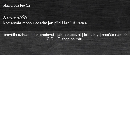
platba cez Fio CZ
Komentáře
Komentáře mohou vkládat jen přihlášení uživatelé.
pravidla užívání
|
jak prodávat
|
jak nakupovat
|
kontakty
|
napište nám
©
CIS – E shop na míru