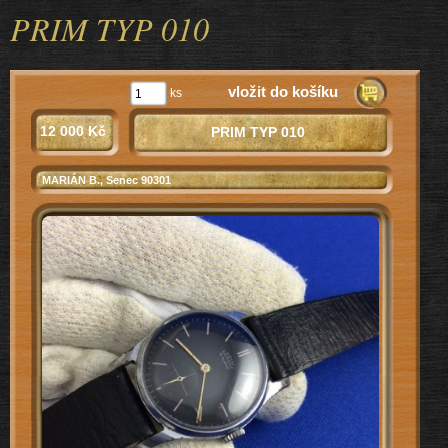
PRIM TYP 010
vložit do košíku
ks
12 000 Kč
PRIM TYP 010
MARIÁN B.
, Senec 90301