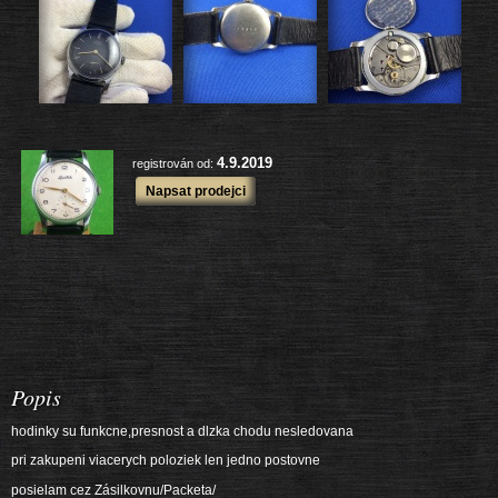
další výrobky
4.9.2019
registrován od:
Napsat prodejci
Popis
hodinky su funkcne,presnost a dlzka chodu nesledovana
pri zakupeni viacerych poloziek len jedno postovne
posielam cez Zásilkovnu/Packeta/