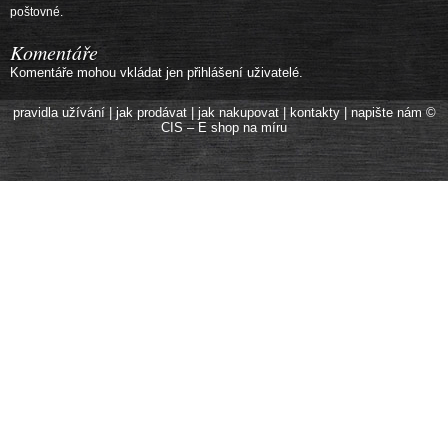
poštovné.
Komentáře
Komentáře mohou vkládat jen přihlášení uživatelé.
pravidla užívání
|
jak prodávat
|
jak nakupovat
|
kontakty
|
napište nám
©
CIS – E shop na míru