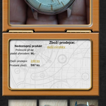
Zboží prodejce:
Nedostupný produkt
další výrobky
Poštovné při
cz
platbě převodem:
90,-
248 ks
Zboží prodejce:
597 ks
Prodané zboží: