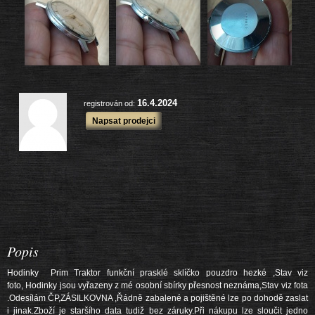
16.4.2024
registrován od:
Napsat prodejci
Popis
Hodinky Prim Traktor funkční prasklé sklíčko pouzdro hezké ,Stav viz
foto, Hodinky jsou vyřazeny z mé osobní sbírky přesnost neznáma,Stav viz fota
.Odesílám ČP,ZÁSILKOVNA ,Řádně zabalené a pojištěné lze po dohodě zaslat
i jinak.Zboží je staršího data tudiž bez záruky.Při nákupu lze sloučit jedno