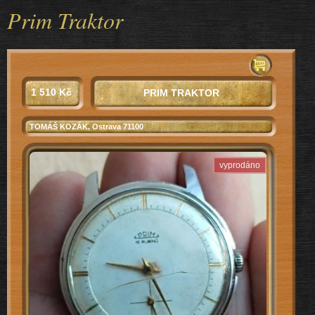
Prim Traktor
1 510 Kč
PRIM TRAKTOR
TOMÁŠ KOZÁK
, Ostrava 71100
vyprodáno