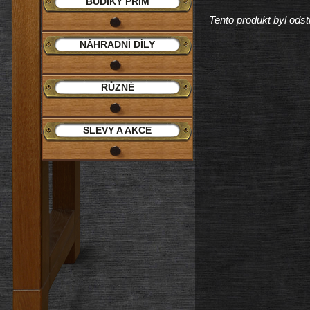
BUDÍKY PRIM
Tento produkt byl odst
NÁHRADNÍ DÍLY
RŮZNÉ
SLEVY A AKCE