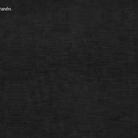
raněn.