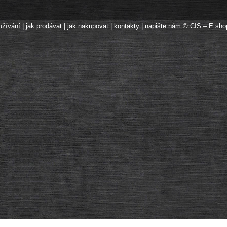
užívání
|
jak prodávat
|
jak nakupovat
|
kontakty
|
napište nám
© CIS – E sho