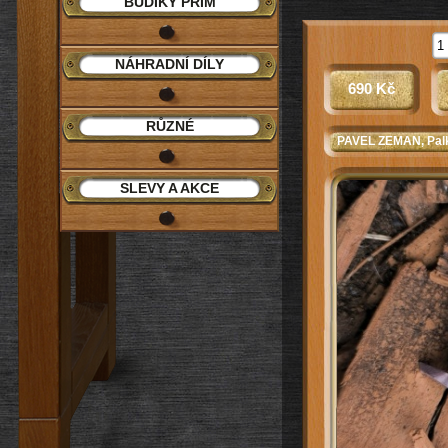
BUDÍKY PRIM
NÁHRADNÍ DÍLY
690 Kč
RŮZNÉ
PAVEL ZEMAN
, Pa
SLEVY A AKCE