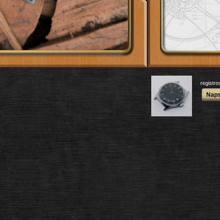
registr
Naps