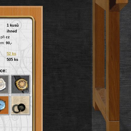
1 kusů
ihned
při
cz
em:
90,-
52 ks
505 ks
ce: