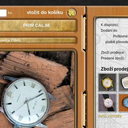
vložit do košíku
ks
PRIM CAL.66
K dispozici:
Dodání do:
Poštovné 
lkovice 73941
platbě převod
Zboží prodejce:
Prodané zboží:
Zboží prodej
další výrobky