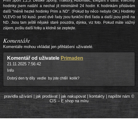
Prim Sport 1,2,3. Dětské Sporty, Traktory, Automatic, Elegant s další. Všechny
hodinky jsem natáhl a nechal jít minimálně 24 hodin K hodinkám přidávám
další "méně hezké hodinky Prim a ND". (Pokud by něco nebylo OK.) Hodinky
VLEVO od 50 kusů: první dvě řady jsou funkční třetí řada a další jsou plně na
ND. Jsou tam ještě nějaké staré pouzdra, dýnka, viz foto. Pokud máte vážný
zájem, pošlu další fotky a klidně se zeptejte.
Komentáře
Komentáře mohou vkládat jen přihlášení uživatelé.
Komentář od uživatele
Primaden
21.11.2025 7:56:42
Info
Dobrý den ty díly vedle by jste chtěl kolik?
pravidla užívání
|
jak prodávat
|
jak nakupovat
|
kontakty
|
napište nám
©
CIS – E shop na míru