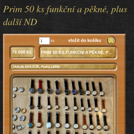
Prim 50 ks funkční a pěkné, plus
další ND
vložit do košíku
ks
70 000 Kč
PRIM 50 KS FUNKČNÍ A PĚKNÉ, PLUS DALŠÍ ND
JAKUB KREJCIR
, Praha 12800