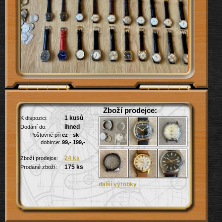
Zboží prodejce:
1 kusů
K dispozici:
ihned
Dodání do:
Poštovné při
cz
sk
dobírce:
99,-
199,-
24 ks
Zboží prodejce: