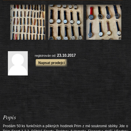
175 ks
Prodané zboží:
další výrobky
23.10.2017
registrován od:
Napsat prodejci
Popis
Prodám 50 ks funkčních a pěkných hodinek Prim z mé soukromé sbírky. Jde o