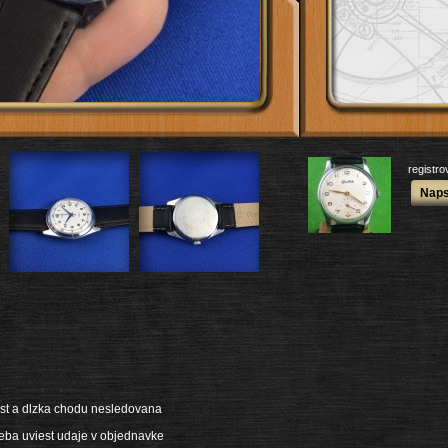
registr
Naps
st a dlzka chodu nesledovana
reba uviest udaje v objednavke