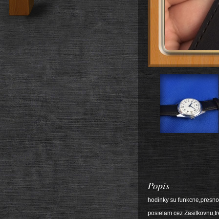
Popis
hodinky su funkcne,presno
posielam cez Zasilkovnu,t