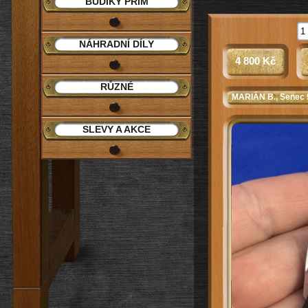
BUDÍKY PRIM
NÁHRADNÍ DÍLY
4 800 Kč
RŮZNÉ
MARIÁN B.
, Senec
SLEVY A AKCE