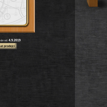
4.9.2019
ován od:
at prodejci