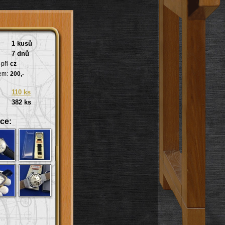
1 kusů
7 dnů
při
cz
em:
200,-
110 ks
382 ks
ce: