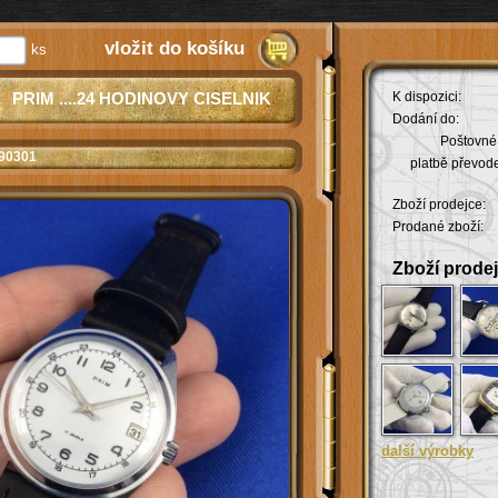
vložit do košíku
ks
PRIM ....24 HODINOVY CISELNIK
K dispozici:
Dodání do:
Poštovné 
 90301
platbě převod
Zboží prodejce:
Prodané zboží:
Zboží prodej
další výrobky