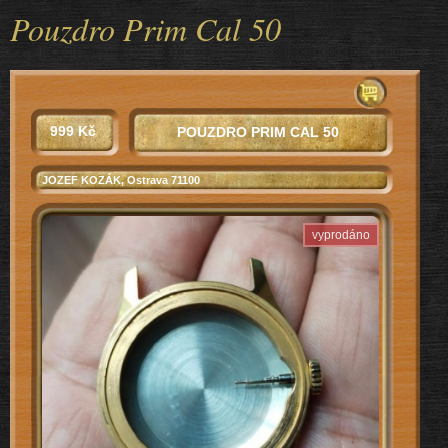
Pouzdro Prim Cal 50
999 Kč
POUZDRO PRIM CAL 50
JOZEF KOZÁK
, Ostrava 71100
vyprodáno