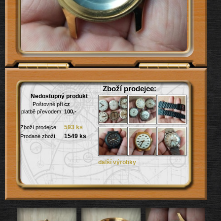
Zboží prodejce:
Nedostupný produkt
Poštovné při
cz
platbě převodem:
100,-
593 ks
Zboží prodejce:
1549 ks
Prodané zboží: