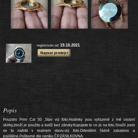
další výrobky
19.10.2021
registrován od:
Napsat prodejci
Popis
Pouzdro Prim Cal 50 ,Stav viz foto.Hodinky jsou vyřazené z mé osobní
sbírky,zboží je použito a tudíž bez záruky.Kupujete to co je na fotu.Snažil jsem
se to nafotit v realnem stavu-viz foto.Odesílém řádně zabaleno a
pojištěné.Poštuvné dle ceníku ČP.ZÁSILKOVNA