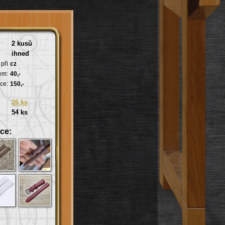
2 kusů
ihned
při
cz
em:
40,-
ce:
150,-
26 ks
54 ks
ce: