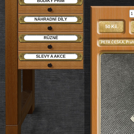
BUDÍKY PRIM
NÁHRADNÍ DÍLY
50 Kč
RŮZNÉ
PETR ČEŠKA
, Pra
SLEVY A AKCE