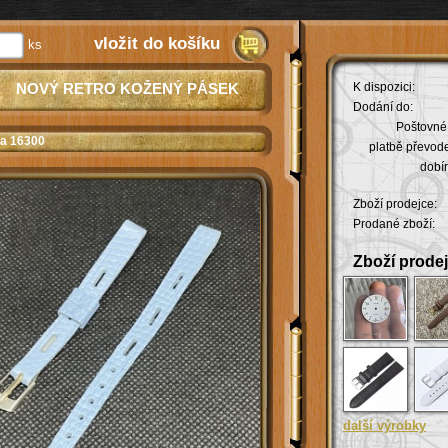
vložit do košíku
ks
NOVÝ RETRO KOŽENÝ PÁSEK
K dispozici:
Dodání do:
Poštovné 
ha 16300
platbě převod
dobír
Zboží prodejce:
Prodané zboží:
Zboží prodej
další výrobky