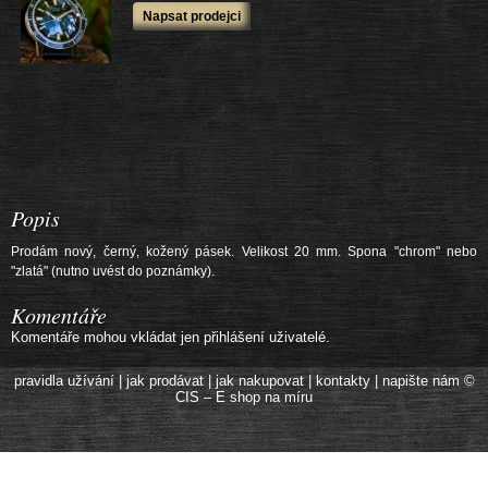
další výrobky
Napsat prodejci
Popis
Prodám nový, černý, kožený pásek. Velikost 20 mm. Spona "chrom" nebo
"zlatá" (nutno uvést do poznámky).
Komentáře
Komentáře mohou vkládat jen přihlášení uživatelé.
pravidla užívání
|
jak prodávat
|
jak nakupovat
|
kontakty
|
napište nám
©
CIS – E shop na míru