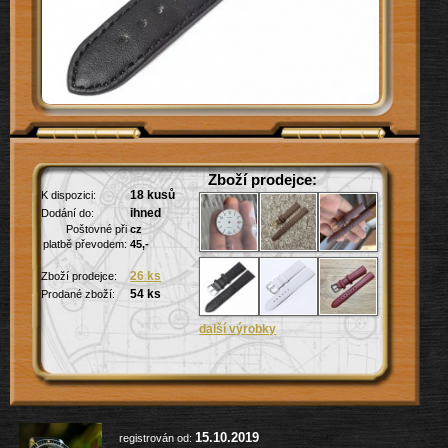
Zboží prodejce:
18 kusů
K dispozici:
ihned
Dodání do:
Poštovné při
cz
platbě převodem:
45,-
26 ks
Zboží prodejce:
54 ks
Prodané zboží:
15.10.2019
registrován od: