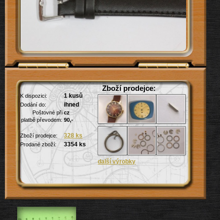
Zboží prodejce:
1 kusů
K dispozici:
ihned
Dodání do:
Poštovné při
cz
platbě převodem:
90,-
328 ks
Zboží prodejce:
3354 ks
Prodané zboží: