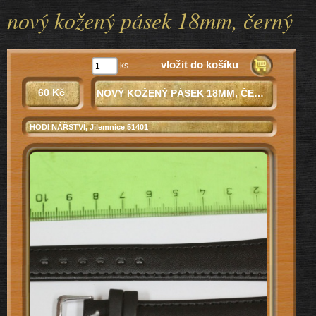
nový kožený pásek 18mm, černý
vložit do košíku
ks
60 Kč
NOVÝ KOŽENÝ PÁSEK 18MM, ČERNÝ
HODI NÁŘSTVÍ
, Jilemnice 51401