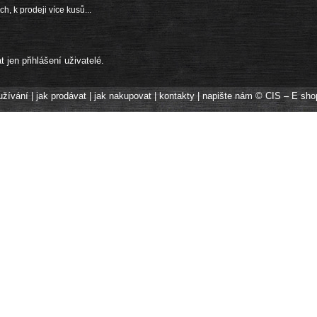
h, k prodeji více kusů...
jen přihlášení uživatelé.
užívání
|
jak prodávat
|
jak nakupovat
|
kontakty
|
napište nám
© CIS – E sho