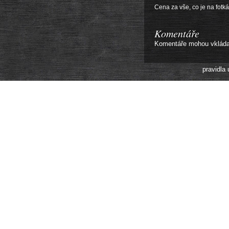
Cena za vše, co je na fotkác
Komentáře
Komentáře mohou vkládat 
pravidla 