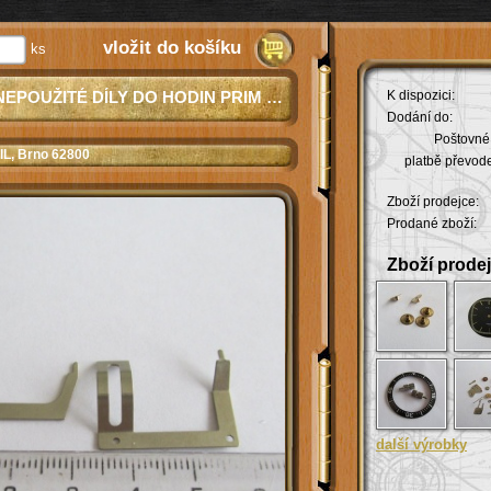
vložit do košíku
ks
NEPOUŽITÉ DÍLY DO HODIN PRIM QUARTZ ZE STARÝCH ZÁSOB
K dispozici:
Dodání do:
Poštovné 
IL
, Brno 62800
platbě převod
Zboží prodejce:
Prodané zboží:
Zboží prodej
další výrobky