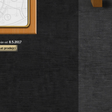
8.5.2017
ován od:
at prodejci