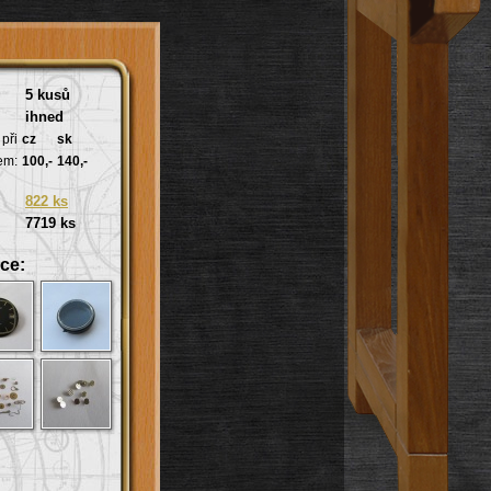
5 kusů
ihned
při
cz
sk
em:
100,-
140,-
822 ks
7719 ks
ce: