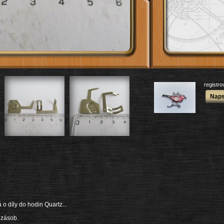
registr
Naps
o díly do hodin Quartz...
 zásob.