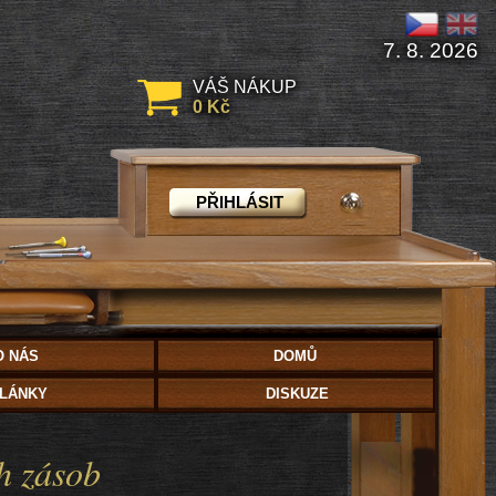
7. 8. 2026
VÁŠ NÁKUP
0 Kč
PŘIHLÁSIT
O NÁS
DOMŮ
LÁNKY
DISKUZE
h zásob