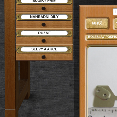
BUDÍKY PRIM
NÁHRADNÍ DÍLY
60 Kč
RŮZNÉ
BOLESLAV POSPÍŠ
SLEVY A AKCE