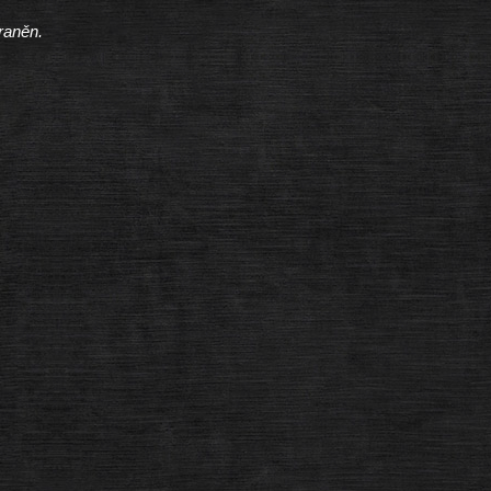
raněn.