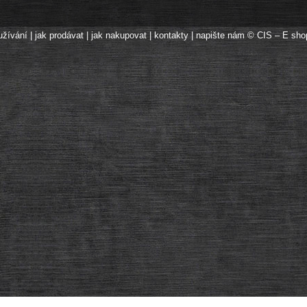
užívání
|
jak prodávat
|
jak nakupovat
|
kontakty
|
napište nám
© CIS – E sho