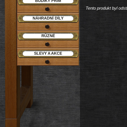
BUDÍKY PRIM
Tento produkt byl odst
NÁHRADNÍ DÍLY
RŮZNÉ
SLEVY A AKCE