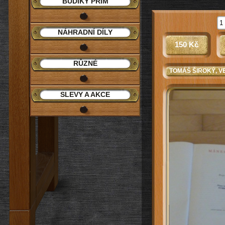
BUDÍKY PRIM
NÁHRADNÍ DÍLY
150 Kč
RŮZNÉ
TOMÁŠ ŠIROKÝ
, 
SLEVY A AKCE