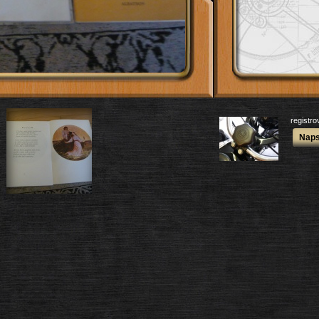
registr
Naps