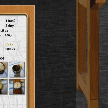
1 kusů
2 dny
při
cz
em:
100,-
65 ks
880 ks
ce: