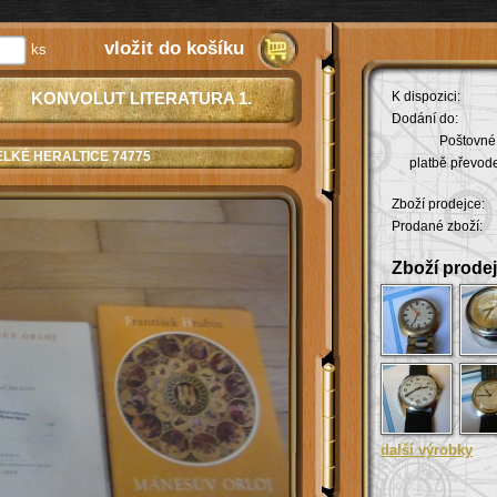
vložit do košíku
ks
KONVOLUT LITERATURA 1.
K dispozici:
Dodání do:
Poštovné 
VELKÉ HERALTICE 74775
platbě převod
Zboží prodejce:
Prodané zboží:
Zboží prodej
další výrobky