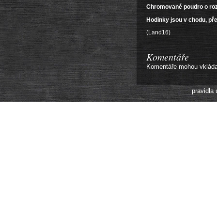
Chromované poudro o rozm
Hodinky jsou v chodu, př
(Land16)
Komentáře
Komentáře mohou vkládat 
pravidla 