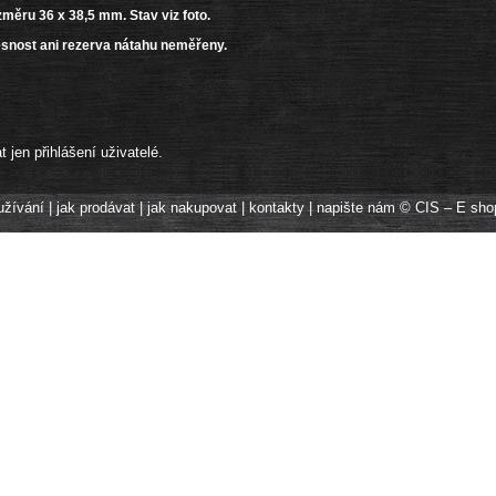
ěru 36 x 38,5 mm. Stav viz foto.
esnost ani rezerva nátahu neměřeny.
jen přihlášení uživatelé.
užívání
|
jak prodávat
|
jak nakupovat
|
kontakty
|
napište nám
© CIS – E sho