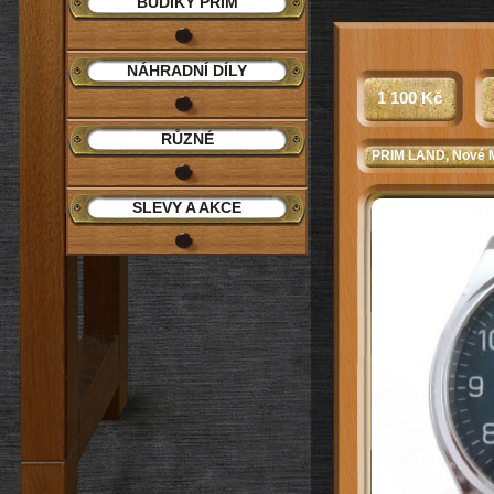
BUDÍKY PRIM
NÁHRADNÍ DÍLY
1 100 Kč
RŮZNÉ
PRIM LAND
, Nové 
SLEVY A AKCE