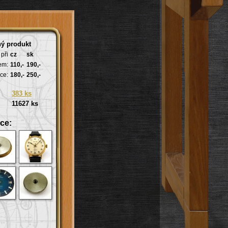
ý produkt
při
cz
sk
em:
110,-
190,-
ce:
180,-
250,-
383 ks
11627 ks
ce: