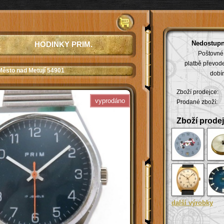
Nedostupn
HODINKY PRIM.
Poštovné 
platbě převod
Město nad Metují 54901
dobír
Zboží prodejce:
vyprodáno
Prodané zboží:
Zboží prodej
další výrobky