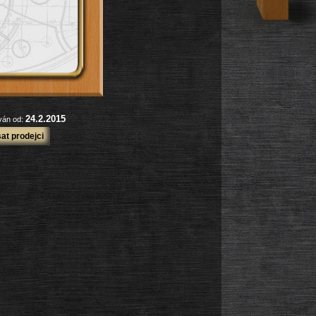
24.2.2015
ován od:
at prodejci