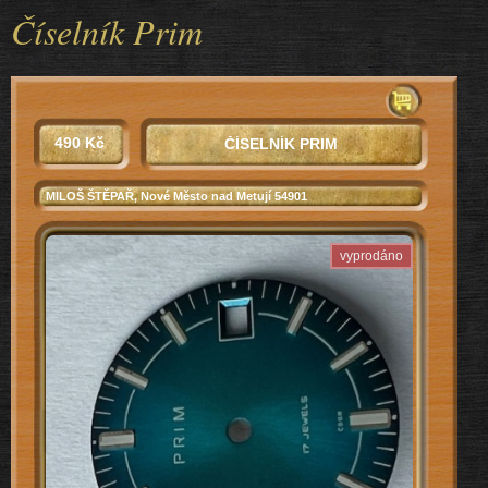
Číselník Prim
490 Kč
ČÍSELNÍK PRIM
MILOŠ ŠTĚPAŘ
, Nové Město nad Metují 54901
vyprodáno