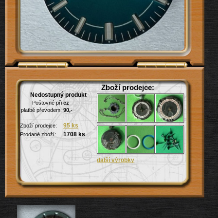
Zboží prodejce:
Nedostupný produkt
Poštovné při
cz
platbě převodem:
90,-
95 ks
Zboží prodejce:
1708 ks
Prodané zboží: