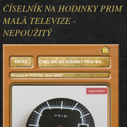
ČÍSELNÍK NA HODINKY PRIM
MALÁ TELEVIZE -
NEPOUŽITÝ
490 Kč
ČÍSELNÍK NA HODINKY PRIM MALÁ TELEVIZE - NEPOUŽITÝ
BOLESLAV POSPÍŠIL
, Brno 62800
vyprodáno