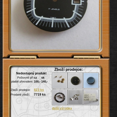
Zboží prodejce:
Nedostupný produkt
Poštovné při
cz
sk
platbě převodem:
100,-
140,-