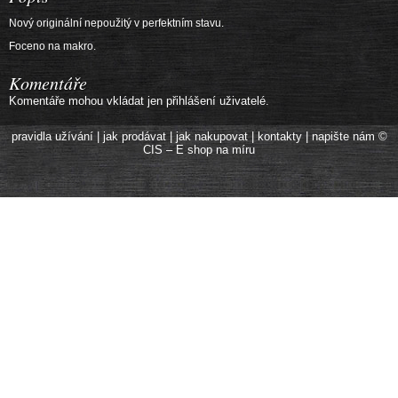
Nový originální nepoužitý v perfektním stavu.
Foceno na makro.
Komentáře
Komentáře mohou vkládat jen přihlášení uživatelé.
pravidla užívání
|
jak prodávat
|
jak nakupovat
|
kontakty
|
napište nám
©
CIS – E shop na míru