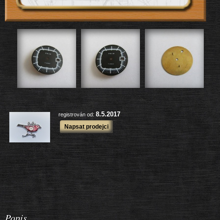
823 ks
Zboží prodejce:
7719 ks
Prodané zboží:
další výrobky
8.5.2017
registrován od:
Napsat prodejci
Popis