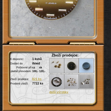
Zboží prodejce:
1 kusů
K dispozici:
ihned
Dodání do:
Poštovné při
cz
sk
platbě převodem:
100,-
120,-
821 ks
Zboží prodejce: