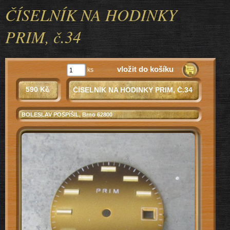
ČÍSELNÍK NA HODINKY
PRIM, č.34
vložit do košíku
ks
590 Kč
ČÍSELNÍK NA HODINKY PRIM, Č.34
BOLESLAV POSPÍŠIL
, Brno 62800