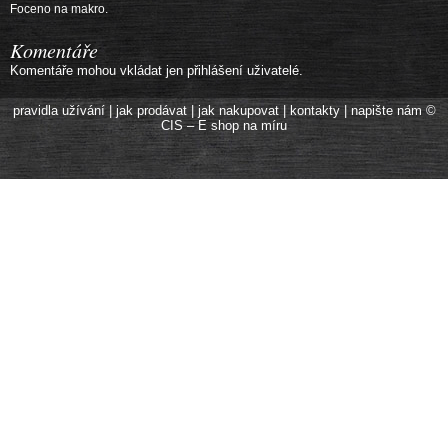
Foceno na makro.
Komentáře
Komentáře mohou vkládat jen přihlášení uživatelé.
pravidla užívání
|
jak prodávat
|
jak nakupovat
|
kontakty
|
napište nám
©
CIS – E shop na míru