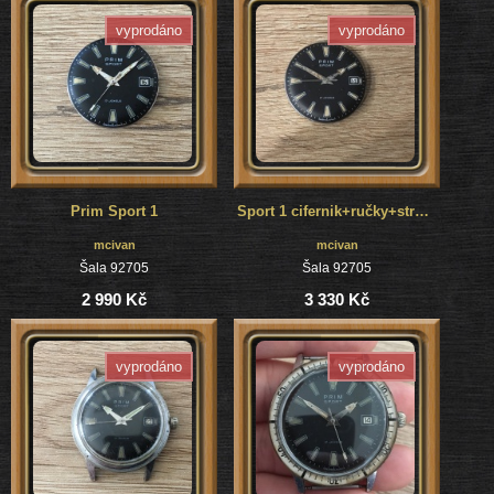
vyprodáno
vyprodáno
Prim Sport 1
Sport 1 cifernik+ručky+strojček+krúžok
mcivan
mcivan
Šala 92705
Šala 92705
2 990 Kč
3 330 Kč
vyprodáno
vyprodáno