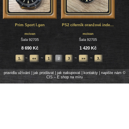
Prim Sport I.gen
PS2 ciferník oranžové indexy s ručičkami a strojčekom
mcivan
mcivan
Šala 92705
Šala 92705
8 690 Kč
1 420 Kč
~
~
~
~
1.
««
1
2
3
»»
3.
pravidla užívání
|
jak prodávat
|
jak nakupovat
|
kontakty
|
napište nám
©
CIS – E shop na míru