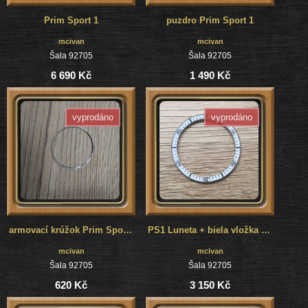
Prim Sport 1
puzdro Prim Sport 1
mcivan
mcivan
Šala 92705
Šala 92705
6 690 Kč
1 490 Kč
vyprodáno
vyprodáno
armovací krúžok Prim Sport 1
PS1 Luneta + biela vložka + drátik
mcivan
mcivan
Šala 92705
Šala 92705
620 Kč
3 150 Kč