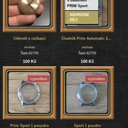
s datumem
PRIM Sport
NÁHRADNÍ
DÍLY
Cifernik s ručkami
Číselník Prim Automatic 21 jewels
mcivan
mcivan
Šala 92705
Šala 92705
100 Kč
100 Kč
vyprodáno
vyprodáno
Prim Sport 1 pouzdro
Sport 1 puzdro