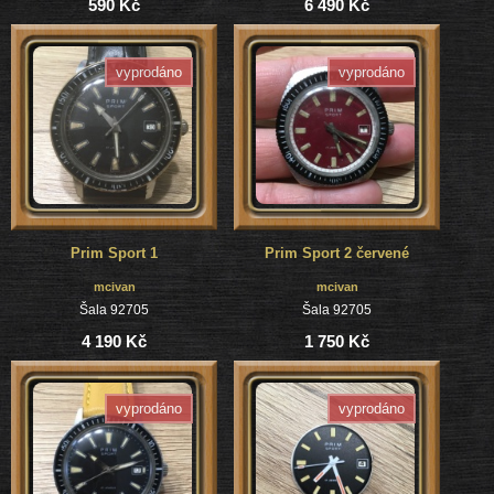
590 Kč
6 490 Kč
vyprodáno
vyprodáno
Prim Sport 1
Prim Sport 2 červené
mcivan
mcivan
Šala 92705
Šala 92705
4 190 Kč
1 750 Kč
vyprodáno
vyprodáno