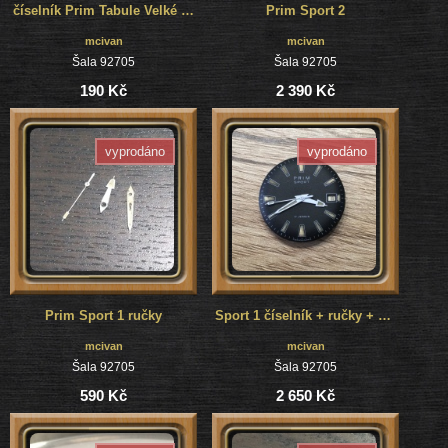
číselník Prim Tabule Velké - 17 jewels
Prim Sport 2
mcivan
mcivan
Šala 92705
Šala 92705
190 Kč
2 390 Kč
vyprodáno
vyprodáno
Prim Sport 1 ručky
Sport 1 číselník + ručky + strojček
mcivan
mcivan
Šala 92705
Šala 92705
590 Kč
2 650 Kč