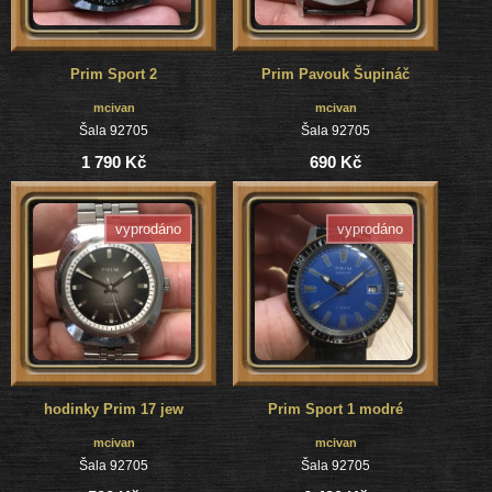
Prim Sport 2
Prim Pavouk Šupináč
mcivan
mcivan
Šala 92705
Šala 92705
1 790 Kč
690 Kč
vyprodáno
vyprodáno
hodinky Prim 17 jew
Prim Sport 1 modré
mcivan
mcivan
Šala 92705
Šala 92705