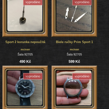
vyprodáno
vyprodáno
Sport 2 korunka nepoužitá
Biele ručky Prim Sport 1
mcivan
mcivan
Šala 92705
Šala 92705
490 Kč
599 Kč
vyprodáno
vyprodáno