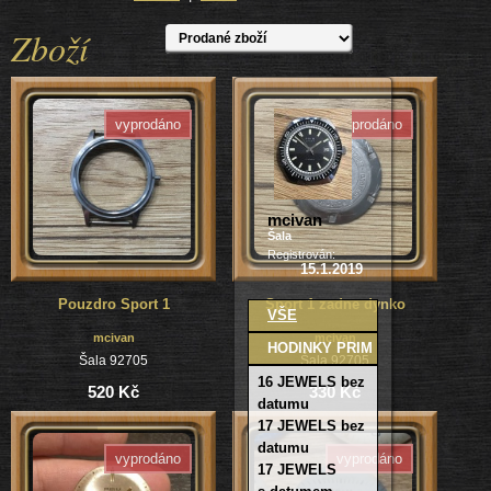
Zboží
vyprodáno
vyprodáno
mcivan
Šala
Registrován:
15.1.2019
Pouzdro Sport 1
Sport 1 zadne dynko
VŠE
mcivan
mcivan
HODINKY PRIM
Šala 92705
Šala 92705
16 JEWELS bez
520 Kč
330 Kč
datumu
17 JEWELS bez
datumu
vyprodáno
vyprodáno
17 JEWELS