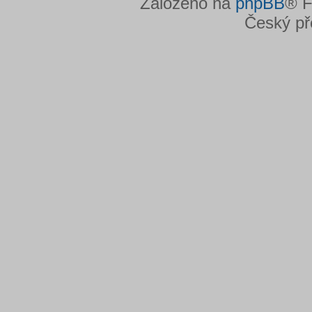
Založeno na
phpBB
® F
Český př