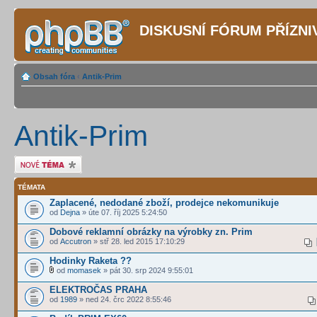
DISKUSNÍ FÓRUM PŘÍZN
Obsah fóra
‹
Antik-Prim
Antik-Prim
Odeslat nové téma
TÉMATA
Zaplacené, nedodané zboží, prodejce nekomunikuje
od
Dejna
» úte 07. říj 2025 5:24:50
Dobové reklamní obrázky na výrobky zn. Prim
od
Accutron
» stř 28. led 2015 17:10:29
Hodinky Raketa ??
od
momasek
» pát 30. srp 2024 9:55:01
ELEKTROČAS PRAHA
od
1989
» ned 24. črc 2022 8:55:46