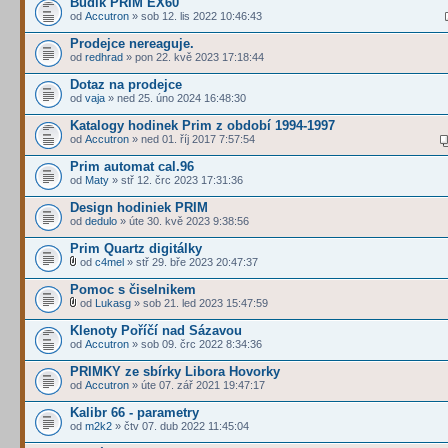
Budík PRIM EX60
od
Accutron
» sob 12. lis 2022 10:46:43
Prodejce nereaguje.
od
redhrad
» pon 22. kvě 2023 17:18:44
Dotaz na prodejce
od
vaja
» ned 25. úno 2024 16:48:30
Katalogy hodinek Prim z období 1994-1997
od
Accutron
» ned 01. říj 2017 7:57:54
Prim automat cal.96
od
Maty
» stř 12. črc 2023 17:31:36
Design hodiniek PRIM
od
dedulo
» úte 30. kvě 2023 9:38:56
Prim Quartz digitálky
od
c4mel
» stř 29. bře 2023 20:47:37
Pomoc s čiselnikem
od
Lukasg
» sob 21. led 2023 15:47:59
Klenoty Poříčí nad Sázavou
od
Accutron
» sob 09. črc 2022 8:34:36
PRIMKY ze sbírky Libora Hovorky
od
Accutron
» úte 07. zář 2021 19:47:17
Kalibr 66 - parametry
od
m2k2
» čtv 07. dub 2022 11:45:04