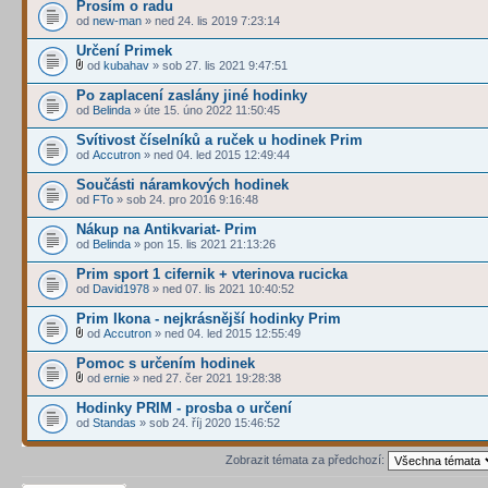
Prosím o radu
od
new-man
» ned 24. lis 2019 7:23:14
Určení Primek
od
kubahav
» sob 27. lis 2021 9:47:51
Po zaplacení zaslány jiné hodinky
od
Belinda
» úte 15. úno 2022 11:50:45
Svítivost číselníků a ruček u hodinek Prim
od
Accutron
» ned 04. led 2015 12:49:44
Součásti náramkových hodinek
od
FTo
» sob 24. pro 2016 9:16:48
Nákup na Antikvariat- Prim
od
Belinda
» pon 15. lis 2021 21:13:26
Prim sport 1 cifernik + vterinova rucicka
od
David1978
» ned 07. lis 2021 10:40:52
Prim Ikona - nejkrásnější hodinky Prim
od
Accutron
» ned 04. led 2015 12:55:49
Pomoc s určením hodinek
od
ernie
» ned 27. čer 2021 19:28:38
Hodinky PRIM - prosba o určení
od
Standas
» sob 24. říj 2020 15:46:52
Zobrazit témata za předchozí: