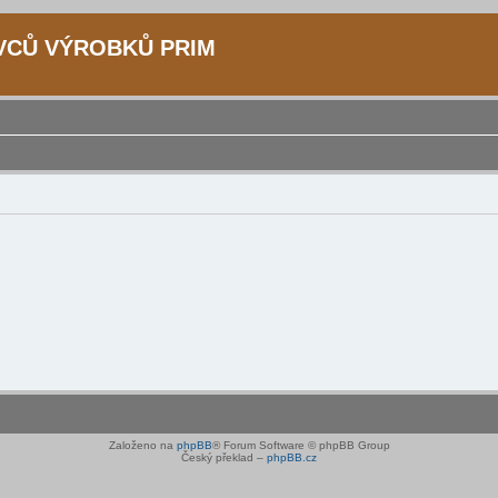
IVCŮ VÝROBKŮ PRIM
Založeno na
phpBB
® Forum Software © phpBB Group
Český překlad –
phpBB.cz