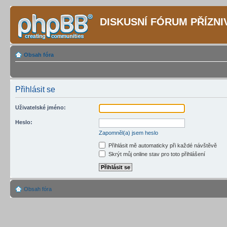
DISKUSNÍ FÓRUM PŘÍZN
Obsah fóra
Přihlásit se
Uživatelské jméno:
Heslo:
Zapomněl(a) jsem heslo
Přihlásit mě automaticky při každé návštěvě
Skrýt můj online stav pro toto přihlášení
Obsah fóra