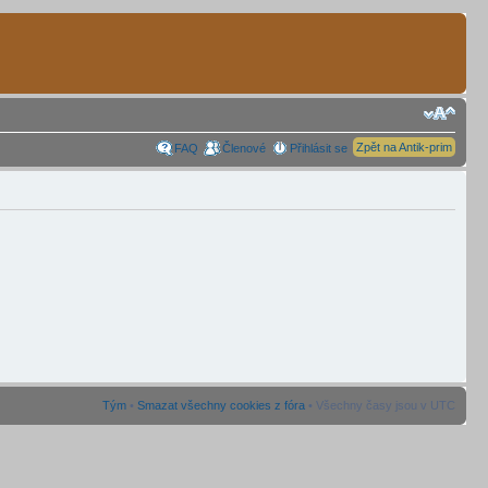
Zpět na Antik-prim
FAQ
Členové
Přihlásit se
Tým
•
Smazat všechny cookies z fóra
• Všechny časy jsou v UTC