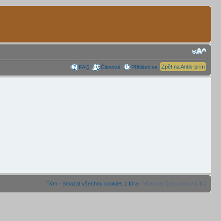
Zpět na Antik-prim
FAQ
Členové
Přihlásit se
Tým
•
Smazat všechny cookies z fóra
• Všechny časy jsou v UTC