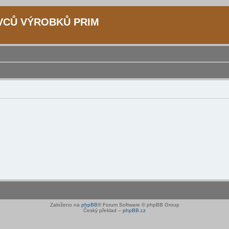
IVCŮ VÝROBKŮ PRIM
Založeno na
phpBB
® Forum Software © phpBB Group
Český překlad –
phpBB.cz