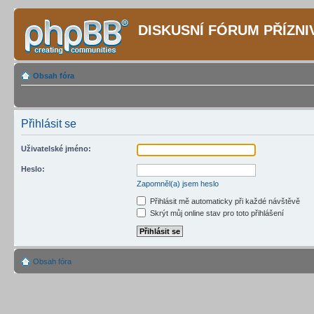
DISKUSNÍ FÓRUM PŘÍZN
Obsah fóra
Přihlásit se
Uživatelské jméno:
Heslo:
Zapomněl(a) jsem heslo
Přihlásit mě automaticky při každé návštěvě
Skrýt můj online stav pro toto přihlášení
Obsah fóra