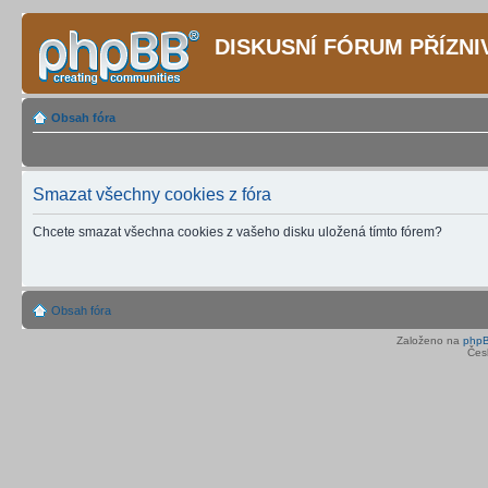
DISKUSNÍ FÓRUM PŘÍZN
Obsah fóra
Smazat všechny cookies z fóra
Chcete smazat všechna cookies z vašeho disku uložená tímto fórem?
Obsah fóra
Založeno na
php
Čes